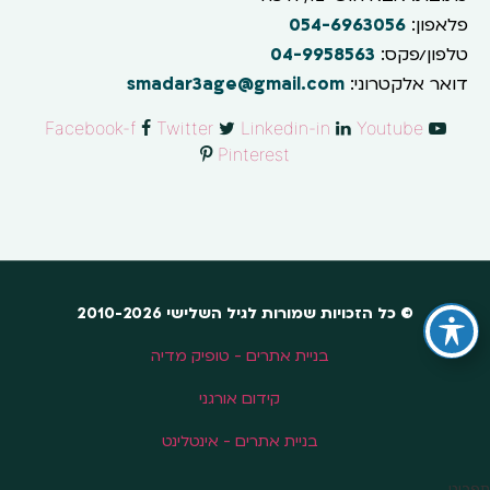
פלאפון:
054-6963056
טלפון/פקס:
04-9958563
דואר אלקטרוני:
smadar3age@gmail.com
Facebook-f
Twitter
Linkedin-in
Youtube
Pinterest
© כל הזכויות שמורות לגיל השלישי 2010-2026
בניית אתרים - טופיק מדיה
קידום אורגני
בניית אתרים - אינטלינט