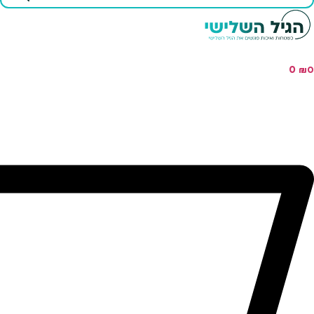
...
0
₪
0