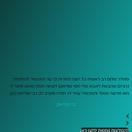
סמדר שלום רב ראשית כל רוצה להודות לך על המכשיר להחלפת
גרביים שהבאת לאבא שלי (יוסי פוליאק) לפחוה ממה שהוא סיפר לי
הוא מרוצה מאוד והמכשיר עוזר לו. תודה מקרב לב גבי פוליאק (בן)
גבי פוליאק
להמלצות נוספות לחצו כאן