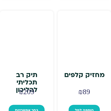
₪349.
₪399.
מחזיק קלפים
תיק רב
תכליתי
להליכון
₪
209
₪
89
למוצר
זה
הוספה לסל
בחר אפשרויות