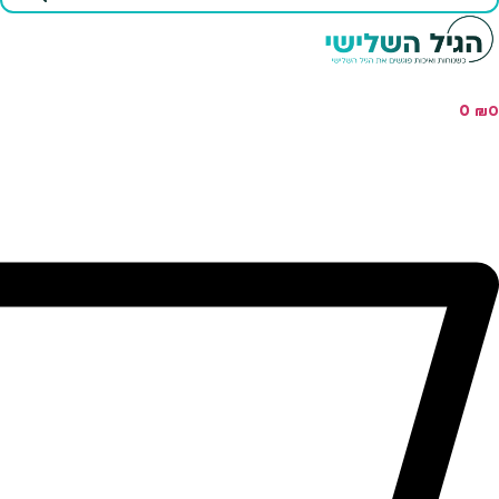
...
0
₪
0