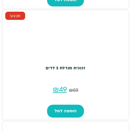
מבצע!
זכוכית מגדלת 3 לדים
המחיר
המחיר
₪
49
₪
69
המקורי
הנוכחי
הוספה לסל
היה:
הוא:
₪49.
₪69.