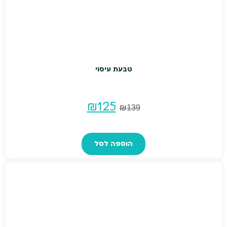
טבעת עיסוי
המחיר
המחיר
₪
125
₪
139
המקורי
הנוכחי
הוספה לסל
היה:
הוא:
₪125.
₪139.