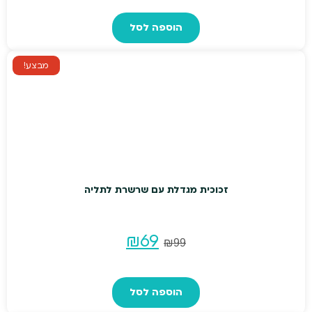
המקורי
הנוכחי
הוספה לסל
היה:
הוא:
₪89.
₪119.
מבצע!
זכוכית מגדלת עם שרשרת לתליה
המחיר
המחיר
₪
69
₪
99
המקורי
הנוכחי
הוספה לסל
היה:
הוא: