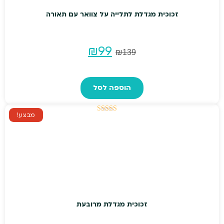
זכוכית מגדלת לתלייה על צוואר עם תאורה
המחיר
המחיר
₪
99
₪
139
המקורי
הנוכחי
הוספה לסל
היה:
הוא:
₪99.
₪139.
מבצע!
דורג
5.00
מתוך 5
זכוכית מגדלת מרובעת