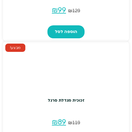
המחיר
המחיר
₪
99
₪
129
המקורי
הנוכחי
הוספה לסל
היה:
הוא:
₪99.
₪129.
מבצע!
זכוכית מגדלת סרגל
המחיר
המחיר
₪
89
₪
119