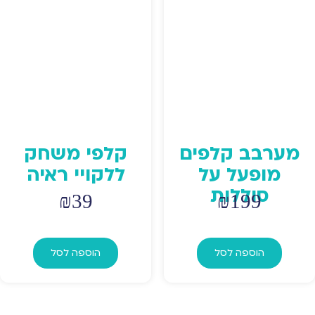
מערבב קלפים
קלפי משחק
מופעל על
ללקויי ראיה
סוללות
₪
39
₪
199
הוספה לסל
הוספה לסל