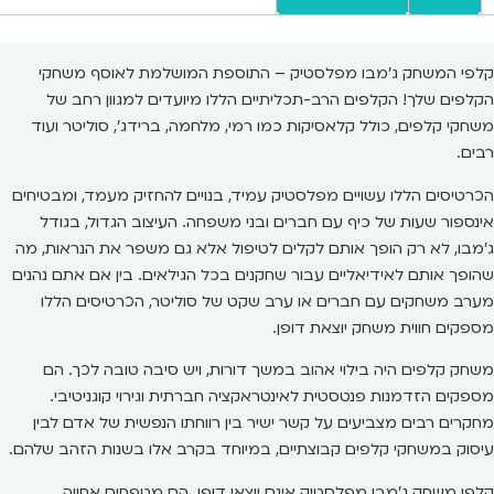
קלפי המשחק ג'מבו מפלסטיק – התוספת המושלמת לאוסף משחקי
הקלפים שלך! הקלפים הרב-תכליתיים הללו מיועדים למגוון רחב של
משחקי קלפים, כולל קלאסיקות כמו רמי, מלחמה, ברידג', סוליטר ועוד
רבים.
הכרטיסים הללו עשויים מפלסטיק עמיד, בנויים להחזיק מעמד, ומבטיחים
אינספור שעות של כיף עם חברים ובני משפחה. העיצוב הגדול, בגודל
ג'מבו, לא רק הופך אותם לקלים לטיפול אלא גם משפר את הנראות, מה
שהופך אותם לאידיאליים עבור שחקנים בכל הגילאים. בין אם אתם נהנים
מערב משחקים עם חברים או ערב שקט של סוליטר, הכרטיסים הללו
מספקים חווית משחק יוצאת דופן.
משחק קלפים היה בילוי אהוב במשך דורות, ויש סיבה טובה לכך. הם
מספקים הזדמנות פנטסטית לאינטראקציה חברתית וגירוי קוגניטיבי.
מחקרים רבים מצביעים על קשר ישיר בין רווחתו הנפשית של אדם לבין
עיסוק במשחקי קלפים קבוצתיים, במיוחד בקרב אלו בשנות הזהב שלהם.
קלפי משחק ג'מבו מפלסטיק אינם יוצאי דופן. הם מטפחים אחווה,