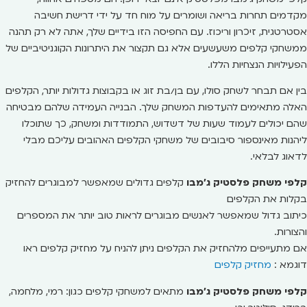
מקדמים תחרות בריאה ושומרים על מוח חד על ידי דרישת חשיבה
אסטרטגית, זיכרון וריכוז. עם החפיסה הזו בידיים שלך, אתה לא רק תהנה
ממשחקי קלפים משעשעים אלא גם תקצור את היתרונות הקוגניטיביים של
הפעילויות הנצחיות הללו.
בין אם תבחר לשחק סולו, עם בן/בת זוג או בקבוצות גדולות יותר, הקלפים
האלה מתאימים להעדפות המשחק שלך. הבנייה העמידה שלהם מבטיחה
שהם יכולים לעמוד שעות של דשדוש, התמודדות ומשחק, כך שתוכלו
ליהנות מאינספור סיבובים של משחקי הקלפים האהובים עליכם מבלי
לדאוג לבלאי.
קלפי משחק פלסטיק ג'מבו
קלפים גדולים שמאפשר למבוגרים להחזיק
בקלות את הקלפים
כיתוב גדול שמאפשר לאנשים מבוגרים לראות טוב יותר את המספרים
והצורות.
אם מתעייפים מלהחזיק את הקלפים ניתן להניח על מחזיק קלפים ראו
דוגמא :
מחזיק קלפים
קלפי משחק פלסטיק ג'מבו
מתאים למשחקי קלפים כגון: רמי, מלחמה,