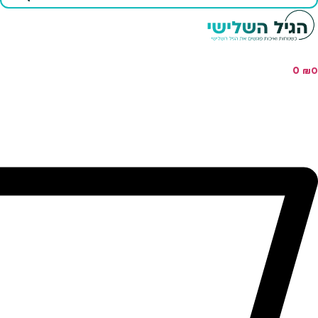
...
0
₪
0