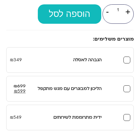
המקורי
הנוכחי
כמות
-
+
של
היה:
הוספה לסל
הוא:
כסא
למקלחת
₪299.
₪399.
מוצרים משלימים:
הגבהה לאסלה
349
₪
₪
699
הליכון למבוגרים עם מגש מתקפל
המחיר
המחיר
₪
599
המקורי
הנוכחי
היה:
הוא:
₪599.
₪699.
ידית מתרוממת לשירותים
549
₪