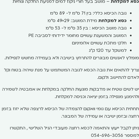
כסא למקלחת
– מושב בעל חורי ניקוז למים למניעת החלקה ונוחיות
גובה הכיסא כללי: בין 71 ס"מ ל- 89 ס"מ
כסא למקלחת
מידת המושב: 29×49 ס"מ
גובה מושב הכיסא : בין 35 ס"מ ל- 53 ס"מ
המושב והמשענת עשויים מחומר ידידותי לסביבה
PE
חלקי מתכת עשויים אלומיניום
למשקל עד 120 ק"ג
מומלץ לאנשים מבוגרים להתרחץ בישיבה ולא בעמידה מחשש לנפילות.
צריך להתאים את גובה הכסא לגובה המשתמש על מנת שיהיה בטוח וקל
לאדם להתיישב ולקום.
יש לשים שטיח או מדבקות מונעות החלקה במקלחת או אמבטיה לשמירה
ולהימנע מנפילה בזמן יציאה וכניסה למקלחת.
תחתית הכיסא עם גומי וואקום להצמדה של הכיסא לרצפה שלא יזוז בזמן
רחצה ובזמן ישיבה או עמידה של המבוגר.
ניתן לקבל ייעוץ והתאמה לכסא רחצה מעובדי הגיל השלישי , התקשרו
למספר 054-696-3056