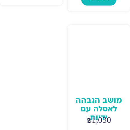
היה:
הוא:
₪599.
₪659.
₪619.
₪679.
מושב הגבהה
לאסלה עם
ידיות
₪
1,030