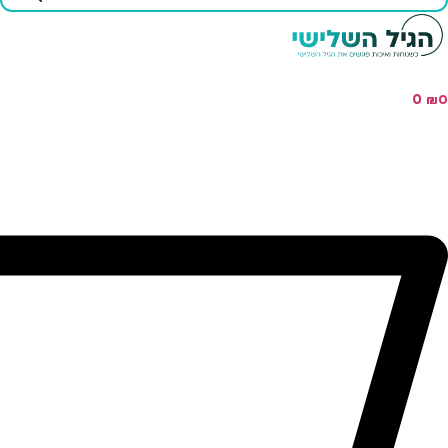
...
0
₪
0