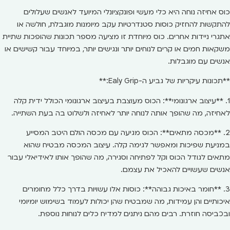
כוס אחיזה נוחה היא כלי מעשי ופונקציונלי המיועד לאנשים שעלולים
להתקשות להחזיק כוסות סטנדרטיות עקב מיומנות מוגבלת, חולשה או
אתגרי ניידות אחרים. כוס מיוחדת זו מציעה מספר תכונות שהופכות שתיית
משקאות חמים או קרים לנוחים יותר ונגישים יותר, במיוחד עבור קשישים או
אנשים עם מוגבלות.
**תכונות עיקריות של גביע ה-Ealy Grip:**
1. **עיצוב ארגונומי**: הכוס מעוצבת בעיצוב ארגונומי הכולל ידית קלה
לאחיזה, מה שהופך אותה לנוחה יותר לאחיזה ולשלוט בה בעת השתייה.
2. **מכסה מתאים**: הכוס מגיעה עם מכסה הולם היטב המסייע
במניעת שפיכות ומאפשר לגימה קלה. עיצוב המכסה מבטיח שהוא
מתאים לגודל הכוס וקל לפתיחה וסגירה, מה שהופך אותו לאידיאלי עבור
אנשים שעשויים להאכיל את עצמם.
3. **חומר באיכות גבוהה**: כוסות אלו עשויות בדרך כלל מחומרים
איכותיים והן עמידות, מה שמבטיח שהן יכולות לעמוד בשימוש יומיומי
ובכביסה חוזרת. רבים מהם ניתנים למדיח כלים לנוחות נוספת.