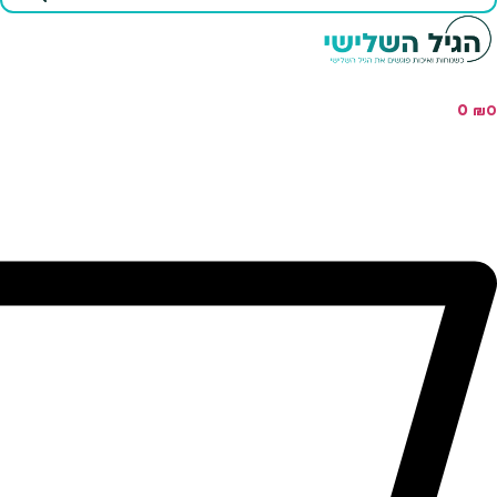
...
0
₪
0