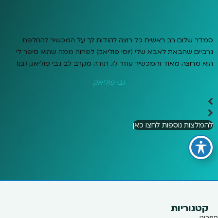
סמדר שלום רב ראשית כל רוצה להודות לך על המכשיר להחלפת
גרביים שהבאת לאבא שלי (יוסי פוליאק) לפחוה ממה שהוא סיפר לי
הוא מרוצה מאוד והמכשיר עוזר לו. תודה מקרב לב גבי פוליאק (בן)
גבי פוליאק
להמלצות נוספות לחצו כאן
קטגוריות