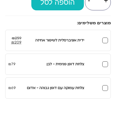
-
+
של
הוספה לסל
כוס
עם
אחיזה
קלה
מוצרים משלימים:
₪
259
ידית אוניברסלית לשיפור אחיזה
המחיר
המחיר
₪
209
המקורי
הנוכחי
היה:
הוא:
₪209.
₪259.
צלחת דופן פנימית - לבן
79
₪
צלחת עמוקה עם דופן גבוהה - אדום
69
₪