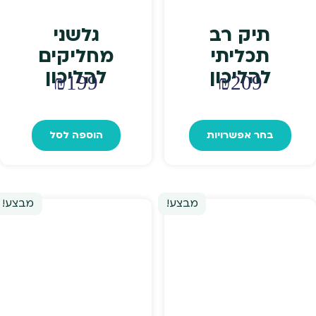
תיק רב
גלשני
תכליתי
מחליקים
להליכון
להליכון
₪
199
₪
209
למוצר
זה
בחר אפשרויות
הוספה לסל
יש
מספר
סוגים.
ניתן
מבצע!
מבצע!
לבחור
את
האפשרויות
בעמוד
המוצר