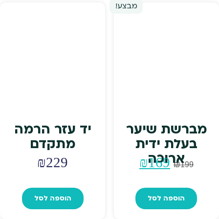
מבצע!
מברשת שיער
יד עזר הרמה
בעלת ידית
מתקדם
ארוכה
המחיר
המחיר
₪
229
₪
169
₪
199
המקורי
הנוכחי
הוספה לסל
הוספה לסל
היה:
הוא: