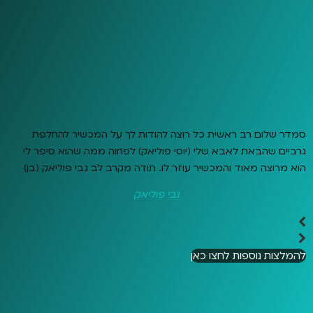
סמדר שלום רב ראשית כל רוצה להודות לך על המכשיר להחלפת
גרביים שהבאת לאבא שלי (יוסי פוליאק) לפחוה ממה שהוא סיפר לי
הוא מרוצה מאוד והמכשיר עוזר לו. תודה מקרב לב גבי פוליאק (בן)
גבי פוליאק
להמלצות נוספות לחצו כאן