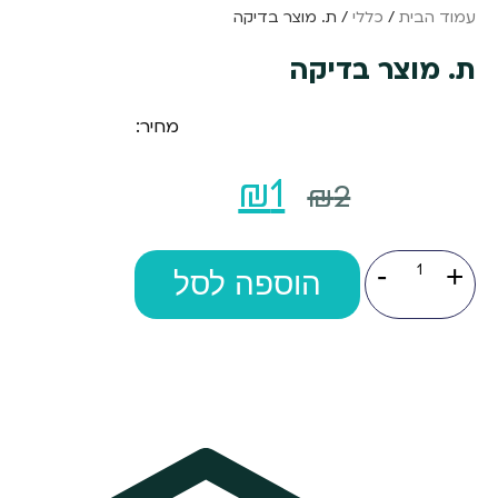
עמוד הבית
/
כללי
/ ת. מוצר בדיקה
ת. מוצר בדיקה
מחיר:
המחיר
המחיר
₪
1
₪
2
המקורי
הנוכחי
כמות
-
+
של
היה:
הוא:
הוספה לסל
ת.
מוצר
₪1.
₪2.
בדיקה