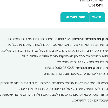
שירות לקוחות
ויחס אישי
תיאור
חוות דעת (0)
תיק רב תכליתי להליכון
עשוי כותנה. מצויד בכיסים עמוקים ומרווחים
בחזית ובצד האחורי של התיק, ומאפשר לכם לקחת אתכם את כל מה
שתזדקקו לו בדרך. התיק ניתן לתלייה בנוחות על גבי הקורה בחזית ההליכון,
והוא מחובר אל ההליכון האמצעות רוצות אשר מצוידות בווים.
מידת כל כיס 33X23 ס"מ מכל צד
מידת
תיק רב תכליתי
40.6X23X2.5 ס"מ
תיק להליכון מגיע במספר צבעים ודוגמאות.
כמה פעמים אנו רואים אנשים מבוגרים הולכים עם תיק על הכתפיים והתיק
כבד להם מאוד, תיק תלוי על ההליכון יקל עליהם בזמן הליכה.
מתנה שכל סבא או סבתא ישמחו לקבל ליום הולדת או חג, מתנה שימושית
שבכל יום יוכלו להשתמש.