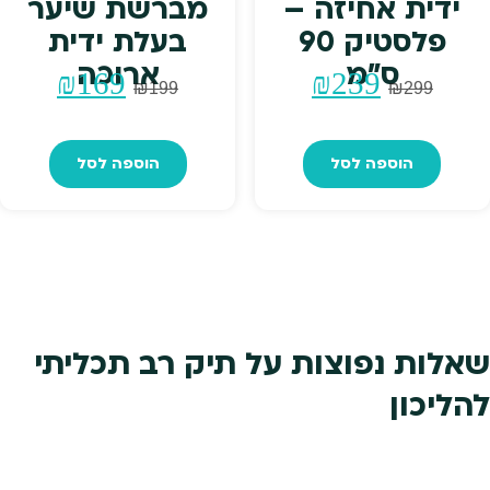
ידית אחיזה –
מברשת שיער
פלסטיק 90
בעלת ידית
ס"מ
ארוכה
המחיר
המחיר
המחיר
המחי
₪
169
₪
239
₪
199
₪
299
המקורי
הנוכחי
המקורי
הנוכח
הוספה לסל
הוספה לסל
היה:
הוא:
היה:
הוא:
₪169.
₪199.
₪239.
₪299.
שאלות נפוצות על תיק רב תכליתי
להליכון