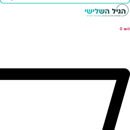
...
0
₪
0