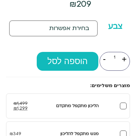
₪
209
צבע
כמות
-
+
של
הוספה לסל
תיק
רב
תכליתי
להליכון
מוצרים משלימים:
₪
1,499
הליכון מתקפל מתקדם
המחיר
המחיר
₪
1,299
המקורי
הנוכחי
היה:
הוא:
₪1,299.
₪1,499.
מגש מתקפל להליכון
349
₪