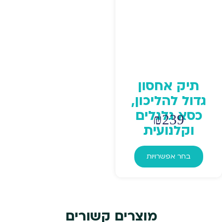
בעמוד
המוצר
תיק אחסון
גדול להליכון,
כסא גלגלים
₪
239
וקלנועית
למוצר
זה
בחר אפשרויות
יש
מספר
סוגים.
ניתן
מוצרים קשורים
לבחור