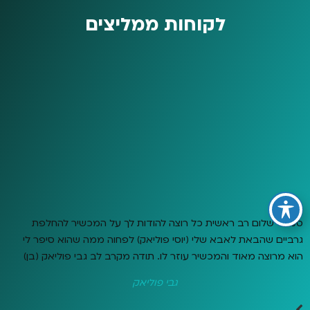
לקוחות ממליצים
סמדר שלום רב ראשית כל רוצה להודות לך על המכשיר להחלפת
גרביים שהבאת לאבא שלי (יוסי פוליאק) לפחוה ממה שהוא סיפר לי
הוא מרוצה מאוד והמכשיר עוזר לו. תודה מקרב לב גבי פוליאק (בן)
גבי פוליאק