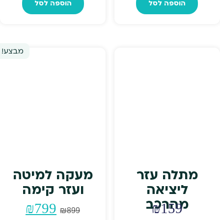
הוספה לסל
הוספה לסל
מבצע!
מתלה עזר
מעקה למיטה
ליציאה
ועזר קימה
מהרכב
המחיר
המחי
₪
799
₪
159
₪
899