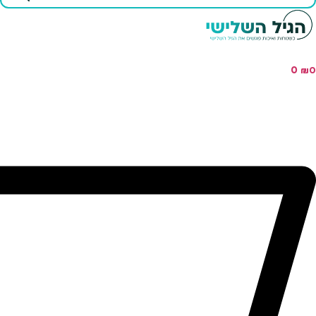
...
0
₪
0