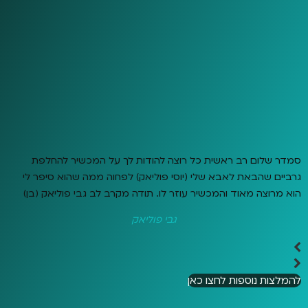
סמדר שלום רב ראשית כל רוצה להודות לך על המכשיר להחלפת
גרביים שהבאת לאבא שלי (יוסי פוליאק) לפחוה ממה שהוא סיפר לי
הוא מרוצה מאוד והמכשיר עוזר לו. תודה מקרב לב גבי פוליאק (בן)
גבי פוליאק
להמלצות נוספות לחצו כאן