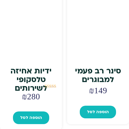
סינר רב פעמי
ידיות אחיזה
למבוגרים
טלסקופי
לשירותים
₪
149
דורג
₪
280
5.00
מתוך 5
הוספה לסל
הוספה לסל