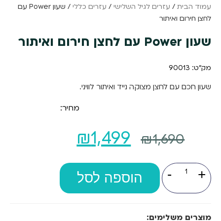
עמוד הבית
/
עזרים לגיל השלישי
/
עזרים כללי
/ שעון Power עם
לחצן חירום ואיתור
שעון Power עם לחצן חירום ואיתור
מק"ט: 90013
שעון חכם עם לחצן מצוקה נייד ואיתור לוויני.
מחיר:
המחיר
המחיר
₪
1,499
₪
1,690
המקורי
הנוכחי
כמות
-
+
של
היה:
הוספה לסל
הוא:
שעון
Power
₪1,499.
₪1,690.
עם
לחצן
חירום
מוצרים משלימים: