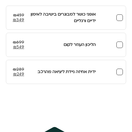
ואיתור
אופני כושר למבוגרים בישיבה לאימון
₪
459
המחיר
המחיר
₪
349
ידיים ורגליים
המקורי
הנוכחי
היה:
הוא:
₪349.
₪459.
₪
699
הליכון העוזר לקום
המחיר
המחיר
₪
549
המקורי
הנוכחי
היה:
הוא:
₪549.
₪699.
₪
289
ידית אחיזה ניידת ליציאה מהרכב
המחיר
המחיר
₪
249
המקורי
הנוכחי
היה:
הוא:
₪249.
₪289.