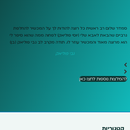
סמדר שלום רב ראשית כל רוצה להודות לך על המכשיר להחלפת
גרביים שהבאת לאבא שלי (יוסי פוליאק) לפחוה ממה שהוא סיפר לי
הוא מרוצה מאוד והמכשיר עוזר לו. תודה מקרב לב גבי פוליאק (בן)
גבי פוליאק
להמלצות נוספות לחצו כאן
קטגוריות