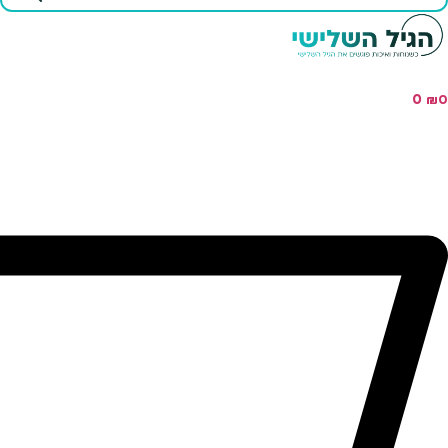
...
0
₪
0