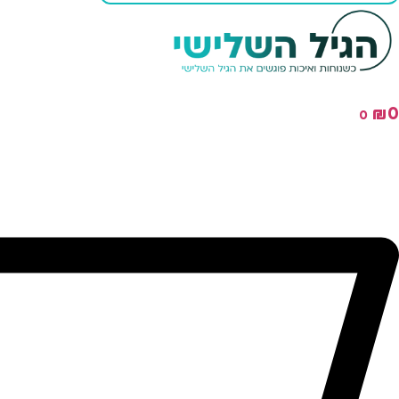
₪
0
0