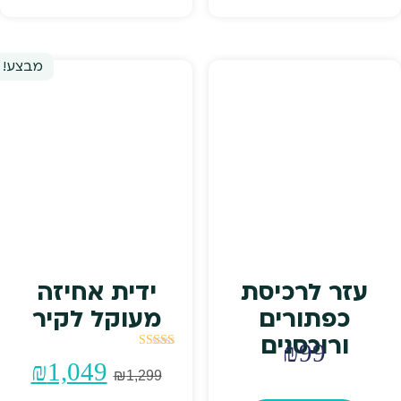
מבצע!
עזר לרכיסת
ידית אחיזה
כפתורים
מעוקל לקיר
ורוכסנים
₪
99
דורג
המחיר
המח
₪
1,049
5.00
₪
1,299
מתוך 5