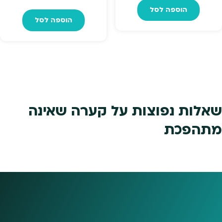
המקורי
הנו
הוספה לסל
הוספה לסל
היה:
הוא
49.
₪1,299.
שאלות נפוצות על קערה שאינה
מתהפכת