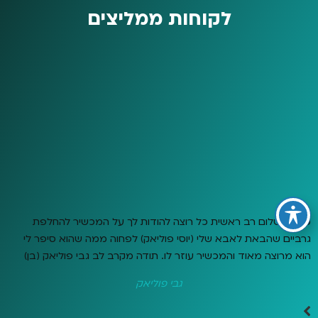
לקוחות ממליצים
סמדר שלום רב ראשית כל רוצה להודות לך על המכשיר להחלפת
גרביים שהבאת לאבא שלי (יוסי פוליאק) לפחוה ממה שהוא סיפר לי
הוא מרוצה מאוד והמכשיר עוזר לו. תודה מקרב לב גבי פוליאק (בן)
גבי פוליאק