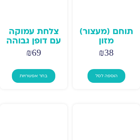
תוחם (מעצור)
צלחת עמוקה
מזון
עם דופן גבוהה
₪
69
₪
38
למוצר
זה
הוספה לסל
בחר אפשרויות
יש
מספר
סוגים.
ניתן
לבחור
את
האפשר
בעמוד