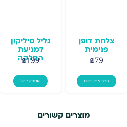
המוצר
צלחת דופן
גליל סיליקון
פנימית
למניעת
החלקה
₪
199
₪
79
למוצר
זה
בחר אפשרויות
הוספה לסל
יש
מספר
סוגים.
ניתן
מוצרים קשורים
לבחור
את