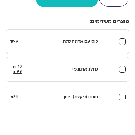
שאינה
מתהפכת
מוצרים משלימים:
כוס עם אחיזה קלה
99
₪
₪
119
מזלג ארגונומי
המחיר
המחיר
₪
99
המקורי
הנוכחי
היה:
הוא:
₪99.
₪119.
תוחם (מעצור) מזון
38
₪