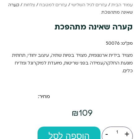
עמוד הבית
/
עזרים לגיל השלישי
/
עזרים למטבח
/
צלחות
/ קערה
שאינה מתהפכת
קערה שאינה מתהפכת
מק"ט: 50076
מצויד בידית ארגונומית, מצויד בפיות שתיה, עיצוב יחודי, תחתית
מונעת החלקה,עמידה בפני שריטות, מיועדת למיקרוגל ומדיח
כלים.
מחיר:
₪
109
כמות
-
+
של
הוספה לסל
קערה