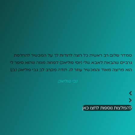
סמדר שלום רב ראשית כל רוצה להודות לך על המכשיר להחלפת
גרביים שהבאת לאבא שלי (יוסי פוליאק) לפחוה ממה שהוא סיפר לי
הוא מרוצה מאוד והמכשיר עוזר לו. תודה מקרב לב גבי פוליאק (בן)
גבי פוליאק
להמלצות נוספות לחצו כאן