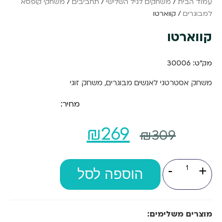
עמוד הבית
/
משחקים לגיל השלישי
/
תחביבים
/
משחקי קופסא
למבוגרים
/ קווארטו
קווארטו
מק"ט: 30006
משחק אסטרטגי לאנשים מבוגרים, משחק זוגי
מחיר:
המחיר
המחיר
₪
269
₪
309
המקורי
הנוכחי
כמות
-
+
של
היה:
הוספה לסל
הוא:
קווארטו
₪269.
₪309.
מוצרים משלימים: