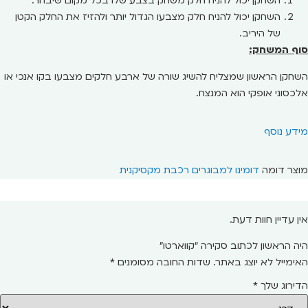
השחקן יכול להניח חלק משחק בצבע שלו בכל מקום שיבחר.
השחקן יכול להניח חלק מצבעו הגדול יותר ולהזיז את החלק הקטן
של היריב.
סוף המשחק:
השחקן הראשון שמצליח להשיג שורה של ארבע חלקים מצבעו בקו אנכי או
אלכסוני אופקי הוא המנצח.
מידע נוסף
מוצר דומה
דומינו למבוגרים רכבת מקסיקנית
אין עדיין חוות דעת.
היה הראשון לכתוב סקירה “קווארטו”
האימייל לא יוצג באתר.
שדות החובה מסומנים
*
הדירוג שלך
*