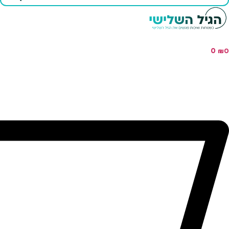
...
0
₪
0