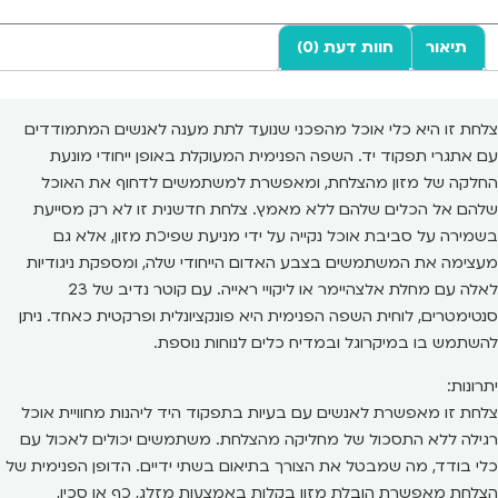
תיאור
חוות דעת (0)
צלחת זו היא כלי אוכל מהפכני שנועד לתת מענה לאנשים המתמודדים
עם אתגרי תפקוד יד. השפה הפנימית המעוקלת באופן ייחודי מונעת
החלקה של מזון מהצלחת, ומאפשרת למשתמשים לדחוף את האוכל
שלהם אל הכלים שלהם ללא מאמץ. צלחת חדשנית זו לא רק מסייעת
בשמירה על סביבת אוכל נקייה על ידי מניעת שפיכת מזון, אלא גם
מעצימה את המשתמשים בצבע האדום הייחודי שלה, ומספקת ניגודיות
לאלה עם מחלת אלצהיימר או ליקויי ראייה. עם קוטר נדיב של 23
סנטימטרים, לוחית השפה הפנימית היא פונקציונלית ופרקטית כאחד. ניתן
להשתמש בו במיקרוגל ובמדיח כלים לנוחות נוספת.
יתרונות:
צלחת זו מאפשרת לאנשים עם בעיות בתפקוד היד ליהנות מחוויית אוכל
רגילה ללא התסכול של מחליקה מהצלחת. משתמשים יכולים לאכול עם
כלי בודד, מה שמבטל את הצורך בתיאום בשתי ידיים. הדופן הפנימית של
הצלחת מאפשרת הובלת מזון בקלות באמצעות מזלג, כף או סכין,