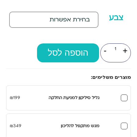
צבע
כמות
-
+
של
הוספה לסל
צלחת
דופן
פנימית
מוצרים משלימים:
גליל סיליקון למניעת החלקה
199
₪
מגש מתקפל להליכון
349
₪