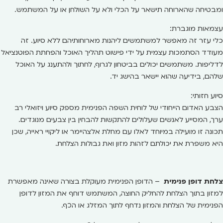
ומבטיחה שהארוחה תישאר על הכלי ולא על השולחן או על המשתמש.
עצמאות מוגברת:
כלי עזר זה מאפשר למשתמשים ליהנות מארוחותיהם ללא סיוע. זה
מעודד הסתמכות עצמית על ידי פישוט תהליך האוכל והפחתת הפוטנציאל
לדליפות. משתמשים יכולים בביטחון לגרוף, לחתוך ולהתענג על האוכל
שלהם, בידיעה שהוא יישאר בהישג יד.
סיוע חזותי:
הצבע האדום הייחודי של לוחית השפה הפנימית מספק סיוע ויזואלי רב
ערך, המסייע לאנשים שעלולים להתקשות להבחין בין צבעים מנוגדים.
תכונה זו מועילה במיוחד לאלו עם מחלת אלצהיימר או ליקויי ראייה, שכן
היא משפרת את יכולתם לזהות מזון ואת גבולות הצלחת.
צלחת דופן פנימית
– הדופן הפנימית מעוקלת בצורה שאינה מאפשרת
למזון בתוך הצלחת להחליק החוצה, המשתמש דוחף את המזון לדופן
הפנימית של הצלחת והמזון נדחף לתוך המזלג או הכף.