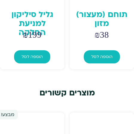
תוחם (מעצור)
גליל סיליקון
מזון
למניעת
החלקה
₪
199
₪
38
הוספה לסל
הוספה לסל
מוצרים קשורים
מבצע!