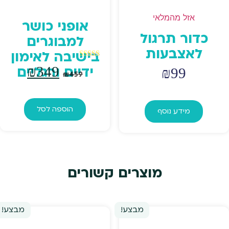
אזל מהמלאי
אופני כושר
כדור תרגול
למבוגרים
לאצבעות
בישיבה לאימון
דורג
המחיר
המחי
₪
349
ידיים ורגליים
₪
99
5.00
₪
459
מתוך 5
המקורי
הנוכח
הוספה לסל
מידע נוסף
היה:
הוא:
₪349.
₪459.
מוצרים קשורים
מבצע!
מבצע!