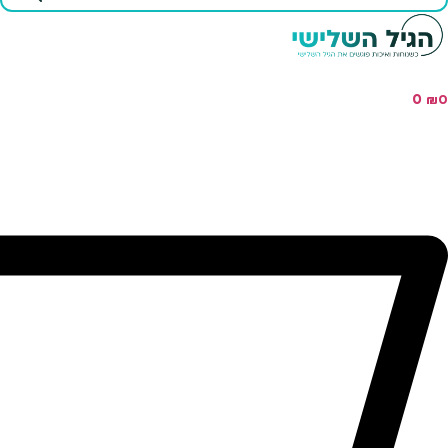
...
0
₪
0