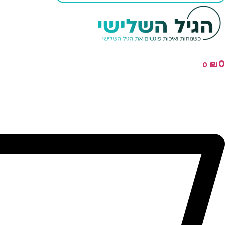
₪
0
0