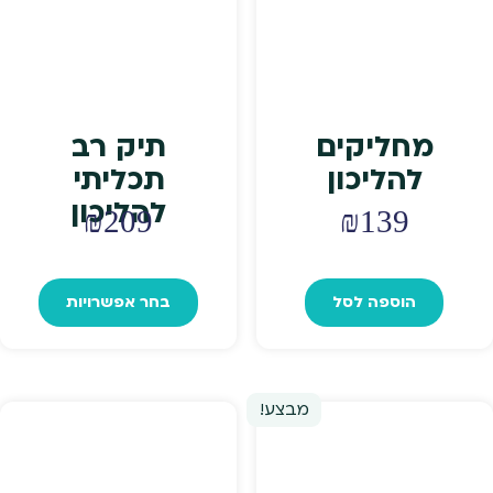
מחליקים
תיק רב
להליכון
תכליתי
להליכון
₪
209
₪
139
למוצר
זה
הוספה לסל
בחר אפשרויות
יש
מספר
סוגים.
ניתן
מבצע!
לבחור
את
האפשר