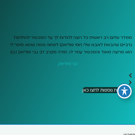
סמדר שלום רב ראשית כל רוצה להודות לך על המכשיר להחלפת
גרביים שהבאת לאבא שלי (יוסי פוליאק) לפחוה ממה שהוא סיפר לי
הוא מרוצה מאוד והמכשיר עוזר לו. תודה מקרב לב גבי פוליאק (בן)
גבי פוליאק
להמלצות נוספות לחצו כאן