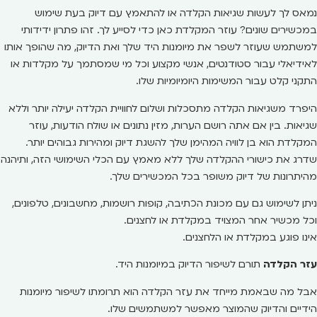
נמאס לך לעשות שגיאות הקלדה או להתאמץ עם דיוק בעת שימוש
במכשירים שונים? עוזר המקלדת כאן כדי לסייע לך. זהו פתרון ידידותי
למשתמש שעוזר לשפר את מיומנות היד שלך ואת הדיוק, מה שהופך אותו
לאידיאלי עבור סטודנטים, אנשי מקצוע וכל מי שמסתמך על מקלדות או
התקני קלט עבור המשימות היומיומיות שלו.
היפרד משגיאות הקלדה מתסכלות ושלום לחוויית הקלדה יעילה יותר וללא
שגיאות. בין אם אתה רושם הערות, מזין נתונים או שולח הודעות, עוזר
המקלדת הוא בן לוויה המהימן שלך להשגת דיוק ומהירות גבוהים יותר.
שדרג את כישורי ההקלדה שלך ללא מאמץ עם הכלי השימושי הזה, ותיהנה
מהיתרונות של דיוק משופר בכל המכשירים שלך.
ניתן לשימוש גם עם מכונת הכתיבה, קופות רושמות, מחשבונים, טלפונים,
וכל מכשיר אחר המצויד במקלדת או לחצנים.
אינו פוגע במקלדת או הלחצנים.
עזר הקלדה
תורם לשיפור הדיוק במיומנות היד.
אבל מה שבאמת מייחד את עזר הקלדה הוא תרומתו לשיפור מיומנות
הידיים והדיוק שהמוצר מאפשר למשתמשים שלו.