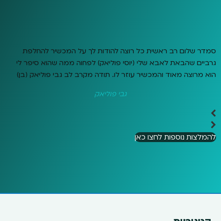
סמדר שלום רב ראשית כל רוצה להודות לך על המכשיר להחלפת
גרביים שהבאת לאבא שלי (יוסי פוליאק) לפחוה ממה שהוא סיפר לי
הוא מרוצה מאוד והמכשיר עוזר לו. תודה מקרב לב גבי פוליאק (בן)
גבי פוליאק
להמלצות נוספות לחצו כאן