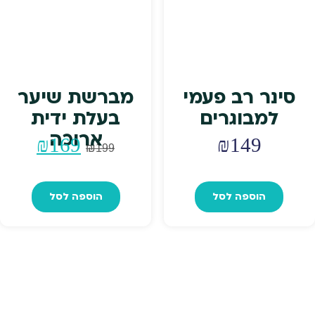
סינר רב פעמי
מברשת שיער
למבוגרים
בעלת ידית
ארוכה
המחיר
המחי
₪
169
₪
149
₪
199
המקורי
הנוכח
הוספה לסל
הוספה לסל
היה:
הוא:
₪169.
₪199.