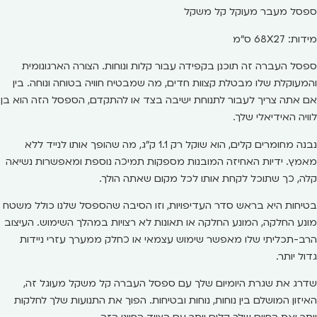
ספסל מעבר מעוקל קל משקל
מידות: 68X27 ס"מ
ספסל העברה זה תוכנן בקפידה עבור קלות ונוחות. הצורה הארגונומית
והמעוקלת שלו מבטלת קצוות חדים, מה שמבטיח חוויה בטוחה ונוחה. בין
אם אתה צריך לעבור לתנוחת ישיבה בצד או להתקדם, הספסל הזה הוא בן
לוויה האידיאלי שלך.
נבנה מחומרים קלים, הוא שוקל רק 1.1 ק"ג, מה שהופך אותו לנייד ללא
מאמץ. ידיות האחיזה המובנות מספקות תמיכה נוספת ומאפשרות נשיאה
קלה, כך שתוכל לקחת אותו לכל מקום שאתה הולך.
בטיחות היא בראש סדר העדיפויות, וזו הסיבה שהספסל שלנו כולל משטח
מונע החלקה, המונע החלקה או תאונות לא רצויות במהלך השימוש. העיצוב
הרב-תכליתי שלו מאפשר שימוש עצמאי או כחלק ממערך עזרי ניידות
גדול יותר.
שדרג את שגרת היומיום שלך עם ספסל העברה קל משקל מעוגל זה,
האיזון המושלם בין נוחות, נוחות ובטיחות. הפוך את התנועות שלך לחלקות