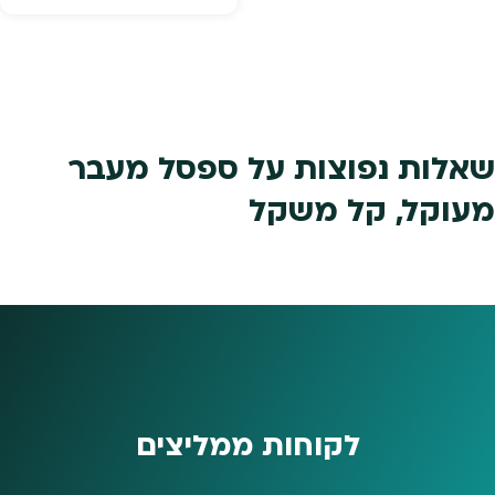
₪799.
₪899.
49.
₪1,299.
שאלות נפוצות על ספסל מעבר
מעוקל, קל משקל
לקוחות ממליצים