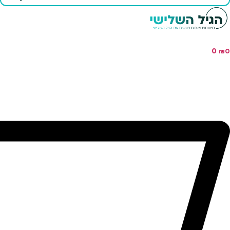
...
0
₪
0