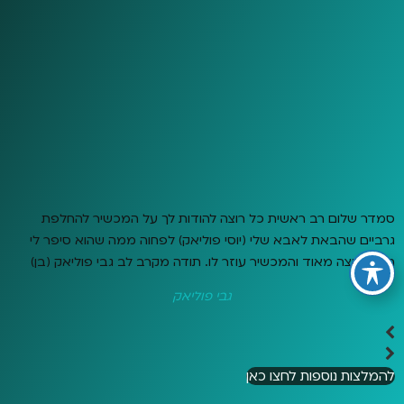
סמדר שלום רב ראשית כל רוצה להודות לך על המכשיר להחלפת
גרביים שהבאת לאבא שלי (יוסי פוליאק) לפחוה ממה שהוא סיפר לי
הוא מרוצה מאוד והמכשיר עוזר לו. תודה מקרב לב גבי פוליאק (בן)
גבי פוליאק
להמלצות נוספות לחצו כאן