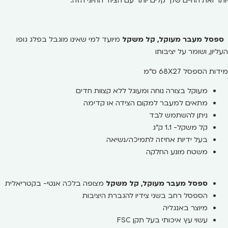
יותר ואת החיים שלך קלים יותר עם הציוד החיוני הזה.
ספסל מעבר מעוקל, קל משקל
מיועד למי שאינו מוגבל בפלג גופו
העליון, ושומר על יציבותו
מידות הספסל 68X27 ס"מ
מעוקל בצורה נוחה ומעוגל ללא קצוות חדים
מתאים למעבר למקום הצידה או קדימה
ניתן להשתמש לבד
קל משקל- 1.1 ק"ג
בעל ידיות אחיזה לתמיכה/נשיאה
משטח מונע החלקה
ספסל מעבר מעוקל, קל משקל
מצופה בלכה אנטי- בקטריאלית
הספסל רחב בשני צידיו להגברת היציבות
מיוצר באנגליה
עשוי עץ איכותי בעל תקן
FSC