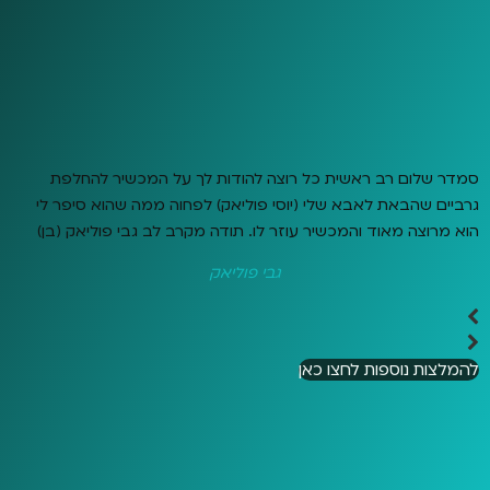
סמדר שלום רב ראשית כל רוצה להודות לך על המכשיר להחלפת
גרביים שהבאת לאבא שלי (יוסי פוליאק) לפחוה ממה שהוא סיפר לי
הוא מרוצה מאוד והמכשיר עוזר לו. תודה מקרב לב גבי פוליאק (בן)
גבי פוליאק
להמלצות נוספות לחצו כאן