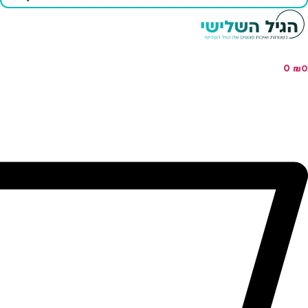
...
0
₪
0