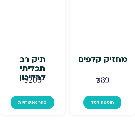
האפשרויות
בעמוד
המוצר
מחזיק קלפים
תיק רב
תכליתי
להליכון
₪
209
₪
89
למוצר
זה
הוספה לסל
בחר אפשרויות
יש
מספר
סוגים.
ניתן