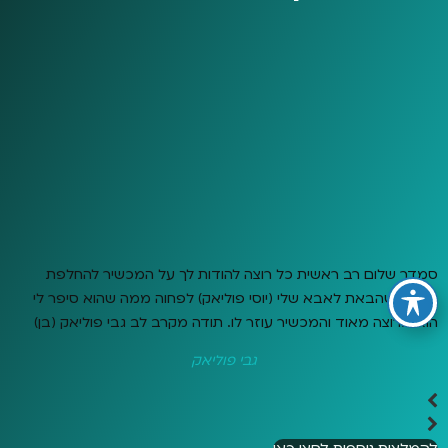
סמדר שלום רב ראשית כל רוצה להודות לך על המכשיר להחלפת
גרביים שהבאת לאבא שלי (יוסי פוליאק) לפחוה ממה שהוא סיפר לי
הוא מרוצה מאוד והמכשיר עוזר לו. תודה מקרב לב גבי פוליאק (בן)
גבי פוליאק