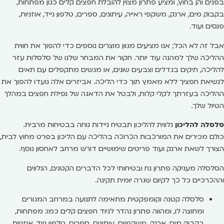
בפנים והן בחוץ, ומציע פתרון מצוין להובלת חפצים קלים כגון מפתחות,
בקבוק מים, ארנק, משקפי ראייה, עיתונים, ספרים, טלפון נייד, אוזניות,
פנסים ועוד.
אבל זה לא הכל; אנו מציעים מגוון מוצרים נוספים כדי להפוך את חווית
ההליכה שלך למהנה עוד יותר. חקור את המבחר שלנו של סלסלות עזר
להליכה, תיקים בגדלים וצבעים שונים, או מגשים מתקפלים עם תאים
לנשיאת חפציך ללא מאמץ תוך כדי הליכה. אביזרים אלה נועדו להפוך את
ההליכה בעזרתך לקלי קלות, ולבטל את הדאגה של נפילת חפצים במהלך
הטיול שלך.
סלסלה להליכון
נלווית להליכון תבטיח ניידות נוחה בבטיחות מרבית.
כולם מכירים את המורכבות הכרוכה בהליכה עם הליכון בפרט מחוץ לבית,
הצורך לשאת ארנק ועוד פריטים שימושיים דורש מרחב לאחסון נוסף.
הסלסלה מעניקה פתרון נח ובטיחותי לכל הדברים הקטנים, הנלווים
וההכרכיים כל כך לקיום שגרה יומית תקינה.
סלסלה קטנה וקומפקטית מתאימה לתנועה במרחב המגורים
ומחוצה לו, ומהווה פתרון נהדר לניוד חפצים קלים כמו: מפתחות,
בקבוק מים, ארנק, משקפיים, עיתונים, ספרים, טלפון נייד, אוזניות,