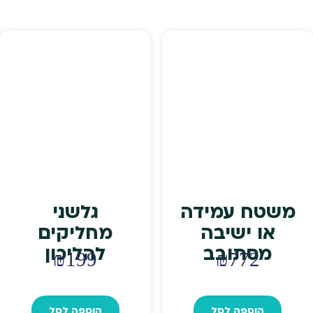
משטח עמידה
גלשני
או ישיבה
מחליקים
מסתובב
להליכון
₪
199
₪
772
הוספה לסל
הוספה לסל