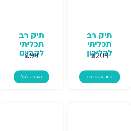
תיק רב
תיק רב
תכליתי
תכליתי
להליכון
לקביים
₪
99
₪
209
למוצר
זה
בחר אפשרויות
הוספה לסל
יש
מספר
סוגים.
ניתן
לבחור
את
האפשרויות