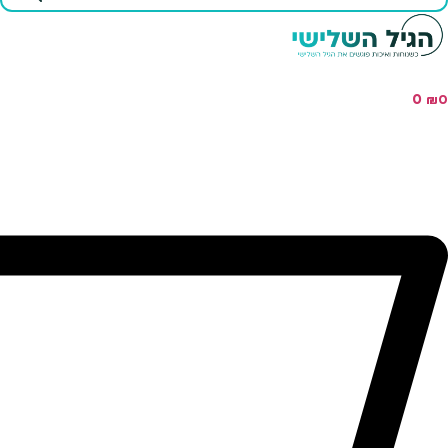
...
0
₪
0