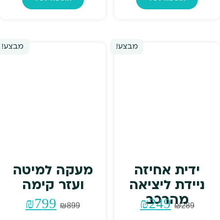
מבצע!
מבצע!
ידית אחיזה
מעקה למיטה
ניידת ליציאה
ועזר קימה
מהרכב
המחיר
המחיר
המחיר
המחי
₪
799
₪
249
₪
899
₪
289