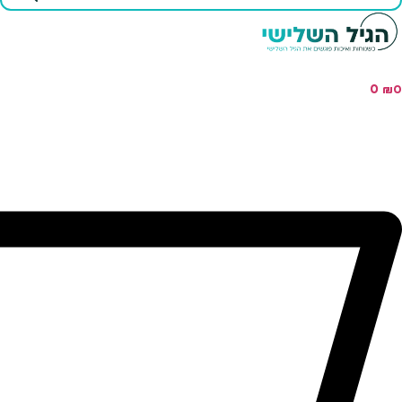
...
0
₪
0