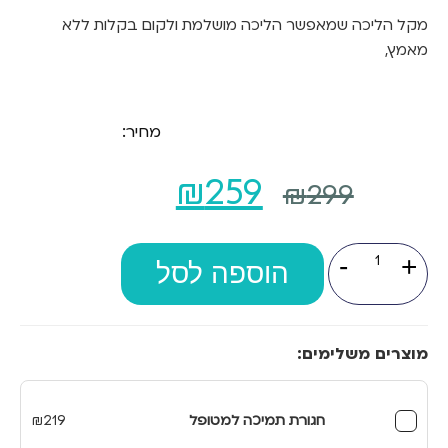
מקל הליכה שמאפשר הליכה מושלמת ולקום בקלות ללא
מאמץ,
מחיר:
המחיר
המחיר
₪
259
₪
299
המקורי
הנוכחי
כמות
-
+
של
היה:
הוספה לסל
הוא:
מקל
הליכה
₪259.
₪299.
עוזר
לקום
מוצרים משלימים:
חגורת תמיכה למטופל
219
₪