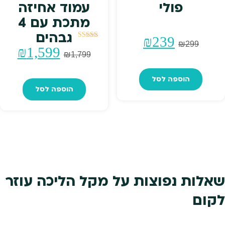
פולי
עמוד אחיזה
מתכת עם 4
גבהים
המחיר
המחיר
₪
239
₪
299
דורג
המחיר
המח
₪
1,599
5.00
₪
1,799
מתוך 5
המקורי
הנוכחי
המקורי
הנו
הוספה לסל
היה:
הוא:
הוספה לסל
היה:
הוא
₪239.
₪299.
99.
₪1,799.
שאלות נפוצות על מקל הליכה עוזר
לקום