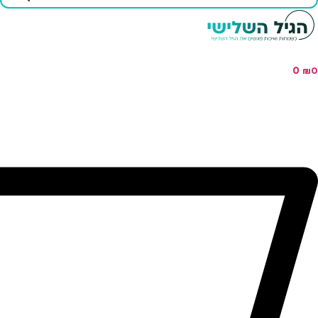
...
0
₪
0