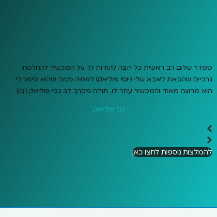
סמדר שלום רב ראשית כל רוצה להודות לך על המכשיר להחלפת
גרביים שהבאת לאבא שלי (יוסי פוליאק) לפחוה ממה שהוא סיפר לי
הוא מרוצה מאוד והמכשיר עוזר לו. תודה מקרב לב גבי פוליאק (בן)
גבי פוליאק
להמלצות נוספות לחצו כאן