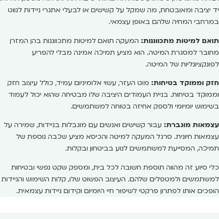
יד יציבה ומאובטחת, מה שמקל על קשישים או לבעלי אתגרי ניידות לנווט
במרחבי המחיה שלהם באופן עצמאי.
תואם למיטות מתכווננות:
המעקה תואם למיטות מתכווננות בהן המזרן
מחובר למסגרת המיטה. הוא מציע תמיכה אמינה מבלי להפריע
לפונקציונליות של המיטה.
חזק וממוקד בטיחות:
מוט העזר, עשוי אלומיניום עמיד, כולל עיצוב חזק
וממוקד בטיחות. בניית העמודים היציבה שלו מבטיחה שהוא יכול לעמוד
בשימוש יומיומי ולספק אחיזה בטוחה למשתמשים.
עצמאות מוגברת:
עבור קשישים ואנשים עם מוגבלות בניידות, שמירה על
עצמאות חיונית. סרגל המעקה למיטה והכיסא מציע שכבה נוספת של
תמיכה, המסייעת למשתמשים לנוע בביטחון ובקלות.
כלי סיוע זה מהווה תוספת חשובה לכל בית, ומספק שקט נפשי ובטיחות
למשתמשים ולמטפלים שלהם. העיצוב הפשוט שלו, קלות השימוש והניידות
הופכים אותו לפתרון פרקטי לשיפור חיי היומיום וקידום ניידות עצמאית.