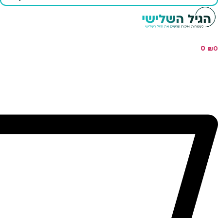
...
0
₪
0