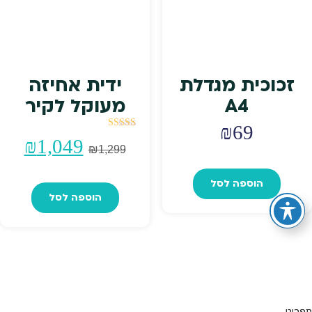
זכוכית מגדלת
ידית אחיזה
A4
מעוקל לקיר
₪
69
דורג
המחיר
המח
₪
1,049
5.00
₪
1,299
מתוך 5
המקורי
הנו
הוספה לסל
הוספה לסל
היה:
הוא
49.
₪1,299.