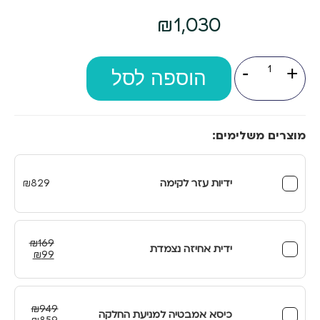
₪
1,030
כמות
-
+
של
הוספה לסל
מושב
הגבהה
לאסלה
עם
ידיות
מוצרים משלימים:
ידיות עזר לקימה
829
₪
₪
169
ידית אחיזה נצמדת
המחיר
המחיר
₪
99
המקורי
הנוכחי
היה:
הוא:
₪99.
₪169.
₪
949
כיסא אמבטיה למניעת החלקה
המחיר
המחיר