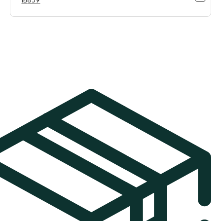
₪
859
המקורי
הנוכחי
היה:
הוא:
₪859.
₪949.