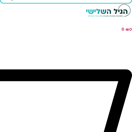
...
0
₪
0