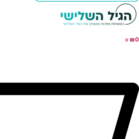
₪
0
0