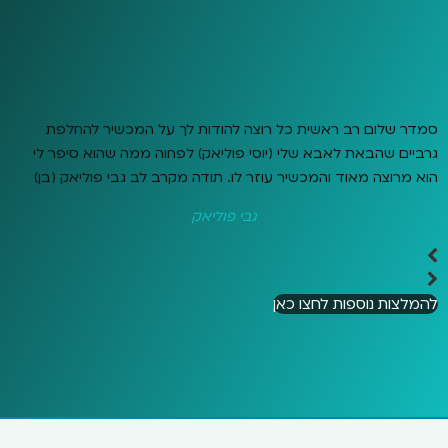
סמדר שלום רב ראשית כל רוצה להודות לך על המכשיר להחלפת
גרביים שהבאת לאבא שלי (יוסי פוליאק) לפחוה ממה שהוא סיפר לי
הוא מרוצה מאוד והמכשיר עוזר לו. תודה מקרב לב גבי פוליאק (בן)
גבי פוליאק
להמלצות נוספות לחצו כאן