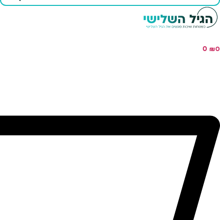
...
0
₪
0