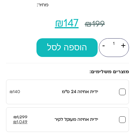
מחיר:
המחיר
המחיר
₪
147
₪
199
המקורי
הנוכחי
כמות
-
+
של
היה:
הוספה לסל
הוא:
ידית
לקימה
₪147.
₪199.
עזר
למטפל
מוצרים משלימים:
ידית אחיזה 24 ס"מ
140
₪
₪
1,299
ידית אחיזה מעוקל לקיר
המחיר
המחיר
₪
1,049
המקורי
הנוכחי
היה:
הוא: