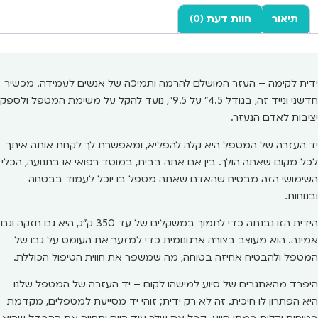
תיאור
חוות דעת (0)
ידית לקימה – העזר המושלם להרמה ותמיכה של אנשים לעמידה. מכשיר
חדשני ונייד זה, בגודל 4.5" על 9.5", נועד להקל על משימת המטפל ולספק
יציבות לאדם הנעזר.
יד העזרה של המטפל היא קלה להפליא, ומאפשרת לך לקחת אותה איתך
לכל מקום שאתה הולך. בין אם אתה בבית, במוסד רפואי או בתנועה, הכלי
השימושי הזה מבטיח שהאדם שאתה מטפל בו יוכל לעמוד בבטחה
ובנוחות.
הידית הזו נבנתה כדי לתמוך במשקלים של עד 350 ק"ג, היא גם חזקה וגם
אמינה. הוא מעוצב בצורה ארגונומית כדי למזער את העומס על גבו של
המטפל ולהבטיח אחיזה בטוחה, מה שמשפר את חווית הטיפול הכוללת.
היפרד מהאתגרים של סיוע למישהו לקום – יד העזרה של המטפל שלנו
היא הפתרון לו חיכית. זה לא רק ידית; זוהי יד מסייעת למטפלים, מקדמת