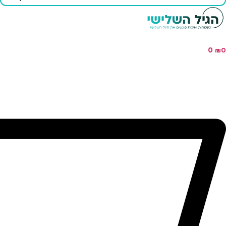
...
0
₪
0