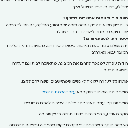
בטיחות וקלות במתן סיוע. קבל את שלך עוד היום ותחווה את ההבדל שהוא
יכול לעשות בשגרת הטיפול שלך.
האם הידית נותנת אפשרות למינוף?
כן, מכיוון שהוא מספק אחיזה טובה יותר ומונע החלקה, זה נותן לך הרבה
יותר מינוף (במיוחד לאנשים כבדי משקל).
איפה ניתן להשתמש בו?
זה מושלם עבור ספות נמוכות, כיסאות, שירותים, מכוניות, והרמה כללית
המוצר ייבוא מארה"ב.
הידית עוזרת למטפל להרים את המבוגר, מתאימה לבית וגם לעזרה
ביציאה מרכב
פתרון קל לעזרה לקימה לאנשים שמתיישבים וקשה להם לקום.
מוצר דומה היכנסו ללינק הבא
עזר להרמת מטופל
מוצר נוח וקל ועוזר מאוד למטפלים שצריכים להרים מבוגרים
מקל מאוד על המבוגרים בשינוי תנוחה בזמן שכיבה.
האביזר תומך במבוגרים שמתקשים לקום מהמיטה וביציאה מהמיטה.