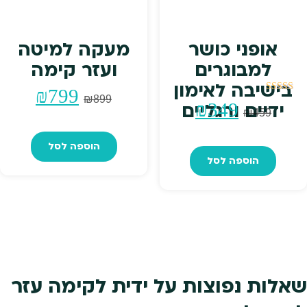
אופני כושר
מעקה למיטה
למבוגרים
ועזר קימה
בישיבה לאימון
המחיר
המחי
₪
799
₪
899
דורג
המחיר
המחיר
₪
349
ידיים ורגליים
5.00
₪
459
מתוך 5
המקורי
הנוכח
המקורי
הנוכחי
הוספה לסל
היה:
הוא:
הוספה לסל
היה:
הוא:
₪799.
₪899.
₪349.
₪459.
שאלות נפוצות על ידית לקימה עזר