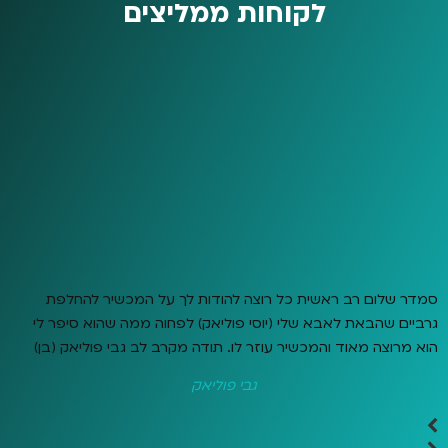
לקוחות ממליצים
סמדר שלום רב ראשית כל רוצה להודות לך על המכשיר להחלפת
גרביים שהבאת לאבא שלי (יוסי פוליאק) לפחוה ממה שהוא סיפר לי
הוא מרוצה מאוד והמכשיר עוזר לו. תודה מקרב לב גבי פוליאק (בן)
גבי פוליאק