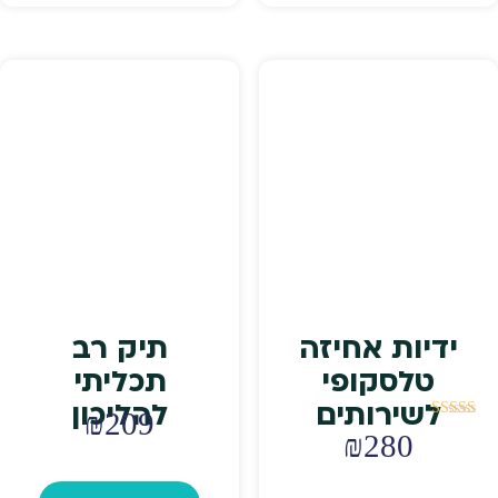
₪119.
₪159.
₪299.
₪379.
ידיות אחיזה
תיק רב
טלסקופי
תכליתי
לשירותים
להליכון
₪
209
דורג
₪
280
5.00
מתוך 5
למוצר