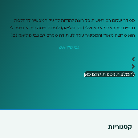
סמדר שלום רב ראשית כל רוצה להודות לך על המכשיר להחלפת
גרביים שהבאת לאבא שלי (יוסי פוליאק) לפחוה ממה שהוא סיפר לי
הוא מרוצה מאוד והמכשיר עוזר לו. תודה מקרב לב גבי פוליאק (בן)
גבי פוליאק
להמלצות נוספות לחצו כאן
קטגוריות