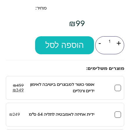
מחיר:
₪
99
כמות
-
+
של
הוספה לסל
טבעת
פילאטיס
למבוגרים
מוצרים משלימים:
אופני כושר למבוגרים בישיבה לאימון
₪
459
המחיר
המחיר
₪
349
ידיים ורגליים
המקורי
הנוכחי
היה:
הוא:
₪349.
₪459.
ידית אחיזה לאמבטיה לתליה 64 ס"מ
249
₪