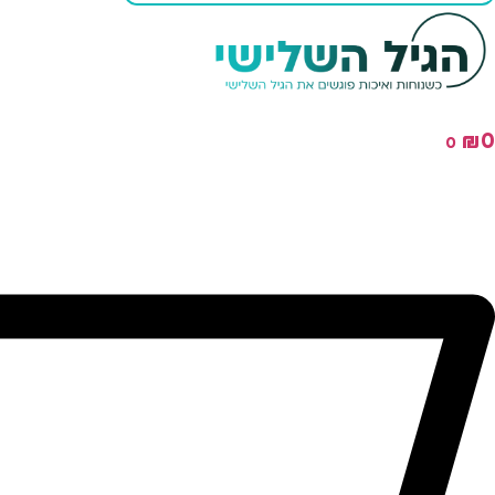
₪
0
0