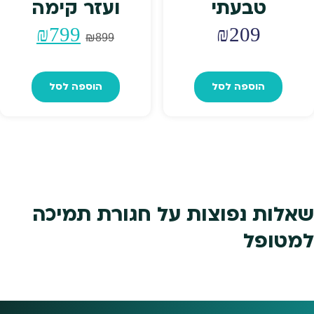
טבעתי
ועזר קימה
המחיר
המחי
₪
799
₪
209
₪
899
המקורי
הנוכח
הוספה לסל
הוספה לסל
היה:
הוא:
₪799.
₪899.
שאלות נפוצות על חגורת תמיכה
למטופל