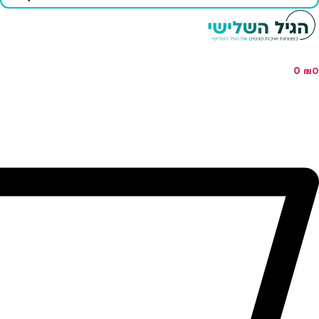
...
0
₪
0