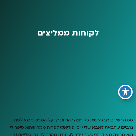
לקוחות ממליצים
סמדר שלום רב ראשית כל רוצה להודות לך על המכשיר להחלפת
גרביים שהבאת לאבא שלי (יוסי פוליאק) לפחוה ממה שהוא סיפר לי
הוא מרוצה מאוד והמכשיר עוזר לו. תודה מקרב לב גבי פוליאק (בן)