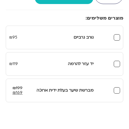
תמיכה
למטופל
מוצרים משלימים:
גורב גרביים
95
₪
יד עזר להרמה
119
₪
₪
199
מברשת שיער בעלת ידית ארוכה
המחיר
המחיר
₪
169
המקורי
הנוכחי
היה:
הוא:
₪169.
₪199.