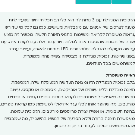
הזכוכית המגדלת עם 3 נורות לד היא כלי רב תכליתי וחיוני שנועד לתת
מענה לצרכים של אנשים עם מוגבלויות וקשישים, כמו גם לכל מי שדורש
,נראות משופרת לקריאה ומשימות בתנאי תאורה חלשה. מכשיר זה מציע
שורה של תכונות שהופכות אותו למלווה חיוני עבור אלה עם לקות ראייה. עם
עדשה מעוקלת להגדלה, שלוש נורות LED מובנות להארה, ועיצוב עמיד
בפני שריטות, זכוכית מגדלת זו מבטיחה צפייה נוחה וממוקדת
למשתמשים בכל הגילאים.
ראייה משופרת
בלב זכוכית המגדלת הזו נמצאת העדשה המעוקלת שלה, המספקת
תצוגה מוגדלת וללא עיוותים של אובייקטים, מסמכים או טקסט. עיצוב
חדשני זה מאפשר למשתמשים לקרוא בנוחות גופנים קטנים או פרטים
מורכבים, מה שהופך אותו לכלי עזר אידיאלי למשימות כמו קריאת ספרים,
בחינת חשבוניות, או אפילו יצירת פרויקטים מורכבים. הזכוכית שקופה,
מאפשרת תצוגה ברורה וללא הפרעה של הנושא בהישג יד, מה שמבטיח
שהמשתמשים יכולים לעבוד בדיוק ובביטחון.