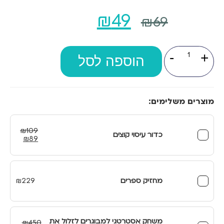
המחיר
המחיר
₪
49
₪
69
המקורי
הנוכחי
כמות
-
+
של
היה:
הוספה לסל
הוא:
זכוכית
מגדלת
₪49.
₪69.
3
לדים
מוצרים משלימים:
₪
109
כדור עיסוי קוצים
המחיר
המחיר
₪
89
המקורי
הנוכחי
היה:
הוא:
₪89.
₪109.
מחזיק ספרים
229
₪
משחק אסטרטגי למבוגרים לזלול את
₪
450