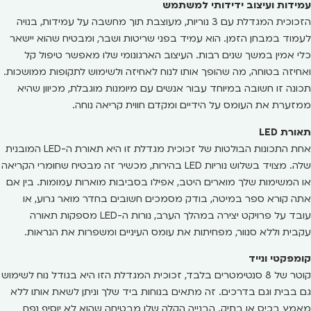
עמידות ועיצוב ידידותי למשתמש
הזכוכית המגדלת עם 3 נוריות, מעוצבת תוך מחשבה על עמידות, בנויה
לעמוד במבחן הזמן. הוא עמיד בפני שריטות ושבר, ומבטיח שהוא יישאר
כלי אמין במשך שנים רבות. העיצוב הארגונומי שלו מאפשר טיפול קל
ואחיזה בטוחה, מה שהופך אותו לנוח לאחיזה ולשימוש לתקופות ממושכות.
תכונה זו חשובה במיוחד עבור אנשים עם מיומנות מוגבלת, מכיוון שהיא
ממזערת את העומס על הידיים ומקדם חווית קריאה נוחה.
תאורת LED
אחת התכונות הבולטות של זכוכית מגדלת זו היא תאורת ה-LED המובנית
שלה. מצויד בשלוש נוריות LED בהירות, מכשיר זה מבטיח שחומרי הקריאה
או המשימות שלך מוארים היטב, אפילו בסביבות מוארות עמומות. בין אם
אתה קורא ספר במיטה, בודק מסמכים חשובים בחדר מואר גרוע, או
עובד על פרויקט יצירה במהלך הערב, נורות ה-LED מספקות תאורה
עקבית וללא סנוור, מפחיתות את עומס העיניים ומשפרות את הנראות.
קומפקטי ונייד
קוטר של 8 סנטימטרים בלבד, זכוכית המגדלת הזו היא בגודל נוח לשימוש
גם בבית וגם בדרכים. זה מתאים בנוחות ביד שלך וניתן לשאת אותו ללא
מאמץ בכיס או בתיק. הבנייה הקלה שלו מבטיחה שהוא לא יוסיף נפח