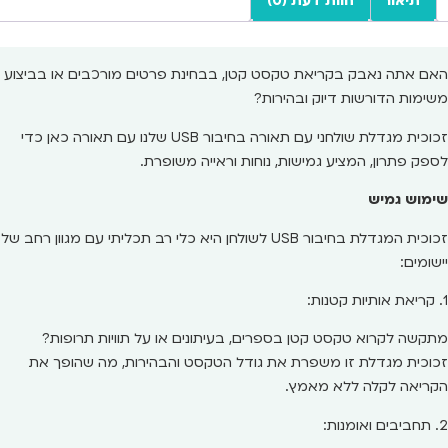
תיאור
חוות דעת (0)
האם אתה נאבק בקריאת טקסט קטן, בבחינת פרטים מורכבים או בביצוע
משימות הדורשות דיוק ובהירות?
זכוכית מגדלת שולחני עם תאורה בחיבור USB שלנו עם תאורה כאן כדי
לספק פתרון, המציע גמישות, נוחות וראייה משופרת.
שימוש גמיש
זכוכית המגדלת בחיבור USB לשולחן היא כלי רב תכליתי עם מגוון רחב של
יישומים:
1. קריאת אותיות קטנות:
מתקשה לקרוא טקסט קטן בספרים, בעיתונים או על תוויות תרופות?
זכוכית מגדלת זו משפרת את גודל הטקסט והבהירות, מה שהופך את
הקריאה לקלה ללא מאמץ.
2. תחביבים ואומנות: