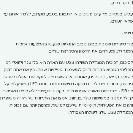
1. חקר מדע:
עסוק בניסויים מדעיים פשוטים או התבוננו בטבע מקרוב, ללמד אותם על
פלאי העולם.
סיפור:
צור סיפורים שמסתובבים סביב התגליות שנעשו באמצעות זכוכית
המגדלת, ומעוררים את הדמיון והסקרנות שלהם.
לסיכום, זכוכית המגדלת השולחן USB עם הארה היא כלי עזר ויזואלי רב
תכליתי המביא בהירות ודיוק למשימות ופעילויות שונות. בין אם אתה זקוק
לסיוע בקריאה, תחביבים, אומנות, או פשוט רוצה לחקור את העולם לפרטי
פרטים, זכוכית מגדלת זו מציעה גמישות ונוחות. נורות LED המופעלות על
ידי USB מבטיחות תאורה אופטימלית, בעוד שהעיצוב ללא ידיים מאפשר
לך להתמקד במשימות שלך בנוחות. אמצו את היתרונות של ראייה משופרת
והפכו את הפעילויות היומיומיות שלכם לנגישות ומהנות יותר עם זכוכית
המגדלת USB שלנו לשולחן העבודה.