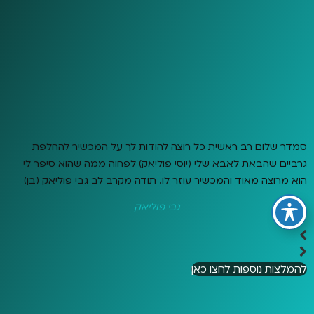
סמדר שלום רב ראשית כל רוצה להודות לך על המכשיר להחלפת
גרביים שהבאת לאבא שלי (יוסי פוליאק) לפחוה ממה שהוא סיפר לי
הוא מרוצה מאוד והמכשיר עוזר לו. תודה מקרב לב גבי פוליאק (בן)
גבי פוליאק
להמלצות נוספות לחצו כאן