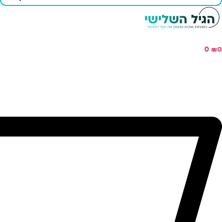
...
0
₪
0