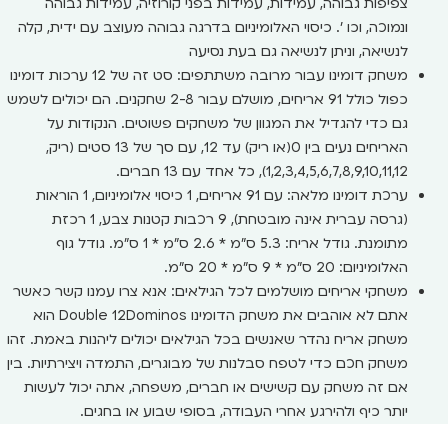
צפיפות גבוהה, עמידות, עמידות בפני קורוזיה, עמידות גבוהה
ונמוכה, וכו '. כיסוי האלומיניום בדרגה גבוהה מעוצב עם ידית, קלה
לנשיאה, וניתן לנשיאה גם בעת נסיעה
משחק דומינו עבור מרובה משתתפים: סט זה של 12 ערכות דומינו
כפול כולל 91 אריחים, מושלם עבור 2-8 שחקנים. הם יכולים לשמש
גם כדי להגדיל את המגוון של משחקים פשוטים. הנקודות על
האריחים נעים בין 0(או ריק) עד 12, עם סך של 13 סטים (ריק,
1,2,3,4,5,6,7,8,9,10,11,12), כל אחד עם 13 חברים.
ערכת דומינו מלאה: עם 91 אריחים, 1 כיסוי אלומיניום, 1 הוראות
(גרסה עברית אינה מובטחת), 9 רכבות קטנות צבע, 1 רכזת
מתומנת. גודל אריח: 5.3 ס"מ * 2.6 ס"מ * 1 ס"מ. גודל גוף
האלומיניום: 20 ס"מ * 9 ס"מ * 20 ס"מ.
משחקי אריחים מושלמים לכל הגילאים: אנא צרו עמנו קשר כאשר
אתם לא אוהבים את משחק הדומינו Double 12Dominos הוא
משחק אריח נהדר שאנשים בכל הגילאים יכולים ליהנות באמת. זהו
משחק חכם כדי לטפח סבלנות של מבוגרים, התמדה ויצירתיות. בין
אם זה משחק עם קשישים או חברים, משפחה, אתה יכול לעשות
יותר כיף ולהירגע אחרי העבודה, בסופי שבוע או בחגים.