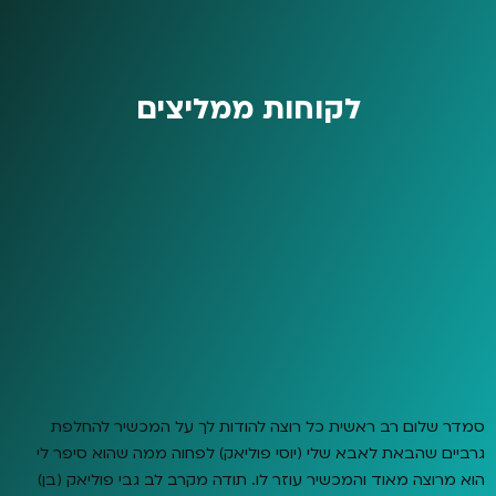
לקוחות ממליצים
סמדר שלום רב ראשית כל רוצה להודות לך על המכשיר להחלפת
גרביים שהבאת לאבא שלי (יוסי פוליאק) לפחוה ממה שהוא סיפר לי
הוא מרוצה מאוד והמכשיר עוזר לו. תודה מקרב לב גבי פוליאק (בן)