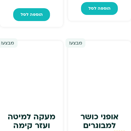
המקורי
הנוכח
הוספה לסל
היה:
הוא:
הוספה לסל
היה:
הוא:
₪599.
₪659.
₪619.
₪679.
מבצע!
מבצע!
אופני כושר
מעקה למיטה
למבוגרים
ועזר קימה