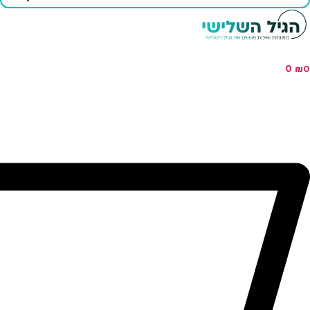
...
0
₪
0