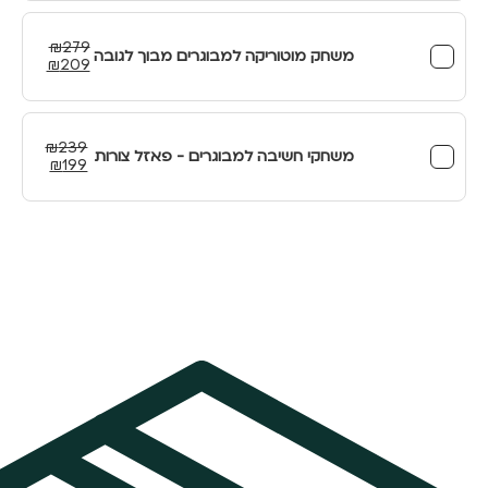
₪299.
₪379.
₪
279
משחק מוטוריקה למבוגרים מבוך לגובה
המחיר
המחיר
₪
209
המקורי
הנוכחי
היה:
הוא:
₪209.
₪279.
₪
239
משחקי חשיבה למבוגרים - פאזל צורות
המחיר
המחיר
₪
199
המקורי
הנוכחי
היה:
הוא:
₪199.
₪239.