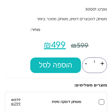
מק"ט: 30001
משחק למבוגרים דומינו, משחק ממכר ביותר
מחיר:
המחיר
המחיר
₪
499
₪
599
המקורי
הנוכחי
כמות
-
+
של
היה:
הוספה לסל
הוא:
דומינו
למבוגרים
₪499.
₪599.
רכבת
מקסיקנית
מוצרים משלימים:
₪
379
משחק דמקה סינית
המחיר
המחיר
₪
299
המקורי
הנוכחי
היה:
הוא: