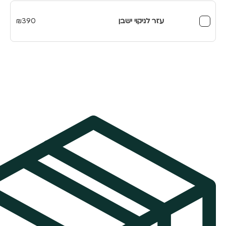
₪349.
₪419.
עזר לניקוי ישבן
390
₪