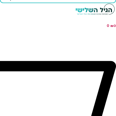
...
0
₪
0