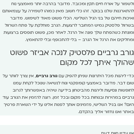
ולשמור על אורח חיים תקין ומכובד. מדובר בהרבה יותר מאמצעי נוח
להתארגנות שלנו בבוקר. זהו כלי חשוב מאין כמוהו לשמירה על עצמאותם
ואיכות חייהם של בני הגיל השלישי. הכלי פשוט מאוד לשימוש. מדובר
בשרוול פלסטיק גמיש המחובר לרצועות. הגרב מוחלקת על פתח השרוול
ומונחת כשהפתח שלך פונה אל הרגל. לאחר מכן, פשוט תופסים ברצועות
ומחליקים את הרגל אל הגרב – בלי להתכופף ובלי להתאמץ.
גורב גרביים פלסטיק לנכה אביזר פשוט
שהולך איתך לכל מקום
כדי ליהנות מכל היתרונות שניתן להפיק עם
גורב גרביים
, אין צורך לוותר על
שום דבר. מדובר באמצעי קומפקטי ונוח לנשיאה שנוכל לקחת עמנו
לחופשות ונסיעות וליהנות מהביטחון בידיעה שיהיה באפשרותך לגרוב
גרביים במהירות ובנוחות בכל מקום ובכל זמן. רוצה להזמין את הגורב עוד
היום? אנו בגיל השלישי, מזמינים אותך לפנות אלינו על ידי השארת פרטיך
באתר ואנו נחזור אליך בהקדם.
אין עדיין חוות דעת.