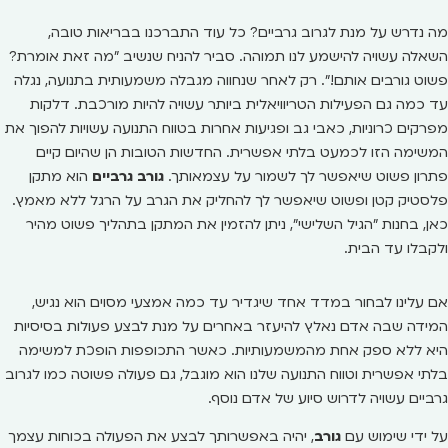
מה נדרש על מנת לגרוב גרביים? כל עוד התברכנו בבריאות טובה,
השאלה עשויה להישמע לנו תמוהה. סביר להניח שנשיב "מה זאת אומרת?
פשוט גורבים אותם!". רק לאחר שנחווה מגבלה משמעותית בתנועה, נגלה
עד כמה גם הפעילות הטריוויאלית ביותר עשויה להיות מורכבת. דלקות
מפרקים כרוניות, כאבי גב ופגיעות אחרות בטווח התנועה עשויות להפוך את
המשימה הזו לכמעט בלתי אפשרית. החדשות הטובות הן שהיום קיים
פתרון פשוט שיאפשר לך לשמור על עצמאותך.
גורב גרביים
הוא מתקן
פלסטיק קטן ופשוט שיאפשר לך להחליק את הגרב על הרגל ללא מאמץ.
כאן, בחנות "הגיל השלישי", ניתן להזמין את המתקן בתהליך פשוט מהיר
ולקבלו עד הבית.
אם עלינו לבחור במדד אחד שיגדיר עד כמה אמצעי מסוים הוא נגיש,
המידה שבה אדם נאלץ להיעזר באחרים על מנת לבצע פעולות בסיסיות
היא ללא ספק אחת מהמשמעותיות. כאשר התכופפות הופכת למשימה
בלתי אפשרית וטווח התנועה שלנו הוא מוגבל, גם פעולה פשוטה כמו לגרוב
גרביים עשויה לדרוש סיוע של אדם נוסף.
על ידי שימוש עם
גורב
, יהיה באפשרותך לבצע את הפעולה בכוחות עצמך