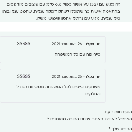
זה מגיע עם (32) עץ אשור כפול 6.6 ס"מ עם עיצובים מודפסים
בהתאמה אישית כך שתוכלו לשחק דמקה ענקית, שחמט ענק ובוהן
טיק ענקית. מגיע עם נרתיק אחסון שימושי משלו.
יוני בקלו
–
26 באוקטובר 2021
דורג
5
מתוך 5
כייף ונוח עם כל המשפחה
יוני בקלו
–
26 באוקטובר 2021
דורג
5
מתוך 5
משחקים כייפים לכל המשפחה ממש נוח הגודל
והחלקים
הוסף חוות דעת
האימייל לא יוצג באתר.
שדות החובה מסומנים
*
הדירוג שלך
*