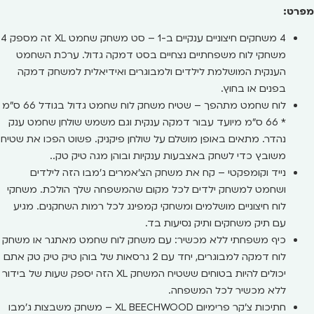
מפרט:
4 משחקים חיצוניים ענקיים ב-1 – סט משחק שחמט XL זה מספק 4
משחקי לוח משפחתיים נצחיים בסט דמקה גדול. ערכת השחמט
הענקית המושלמת לילדים ולמבוגרים ואידיאלית למשחק דמקה
בפנים או בחוץ.
לוח שחמט מתהפך – שטיח משחק לוח שחמט גדול בגודל 66 ס"מ
* 66 ס"מ מיועד עבור דמקה ענקית וגם משמש שולחן שחמט ענק
נהדר. מתאים באופן מושלם על שולחן פיקניק. פשוט הפכו את שטיח
משובץ כדי לשחק באצבעות ענקיות ובוהן מגה טיק טק..
נייד וקומפקטי – קח את משחק הצ'אמרים ג'מבו הזה לילדים
ושחמט למשחק ילדים לכל מקום שהמשפחה שלך הולכת. משחקי
לוח חיצוניים מושלמים ומשחקי קמפינג לכל רמות השחקנים. מגיע
עם תיק משחקים ותיק נסיעות בד.
כיף משפחתי ללא מכשיר: עם משחק לוח שחמט מאתגר או משחק
לוח דמקה למבוגרים, יחד עם 2 גרסאות של בוהן טיק טיק טק אתם
יכולים להיות בטוחים ששטיח המשחק XL הזה יספק שעות של בידור
ללא מכשיר לכל המשפחה.
חתיכות צ'קר פרימיום XL BEECHWOOD – משחק משבצות ג'מבו