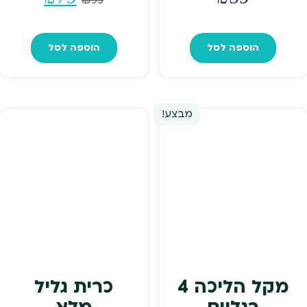
המקורי
הנוכחי
הוספה לסל
הוספה לסל
היה:
הוא:
₪79.
₪99.
מבצע!
מקל הליכה 4
כרית גליל