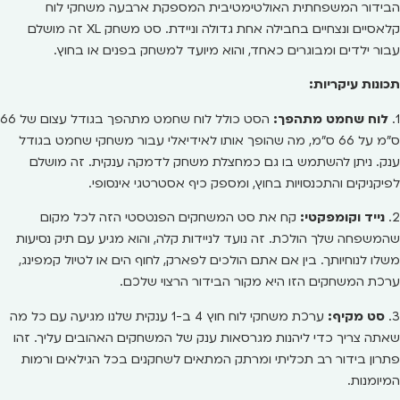
הבידור המשפחתית האולטימטיבית המספקת ארבעה משחקי לוח
קלאסיים ונצחיים בחבילה אחת גדולה וניידת. סט משחק XL זה מושלם
עבור ילדים ומבוגרים כאחד, והוא מיועד למשחק בפנים או בחוץ.
תכונות עיקריות:
1.
לוח שחמט מתהפך:
הסט כולל לוח שחמט מתהפך בגודל עצום של 66
ס"מ על 66 ס"מ, מה שהופך אותו לאידיאלי עבור משחקי שחמט בגודל
ענק. ניתן להשתמש בו גם כמחצלת משחק לדמקה ענקית. זה מושלם
לפיקניקים והתכנסויות בחוץ, ומספק כיף אסטרטגי אינסופי.
2.
נייד וקומפקטי:
קח את סט המשחקים הפנטסטי הזה לכל מקום
שהמשפחה שלך הולכת. זה נועד לניידות קלה, והוא מגיע עם תיק נסיעות
משלו לנוחיותך. בין אם אתם הולכים לפארק, לחוף הים או לטיול קמפינג,
ערכת המשחקים הזו היא מקור הבידור הרצוי שלכם.
3.
סט מקיף:
ערכת משחקי לוח חוץ 4 ב-1 ענקית שלנו מגיעה עם כל מה
שאתה צריך כדי ליהנות מגרסאות ענק של המשחקים האהובים עליך. זהו
פתרון בידור רב תכליתי ומרתק המתאים לשחקנים בכל הגילאים ורמות
המיומנות.