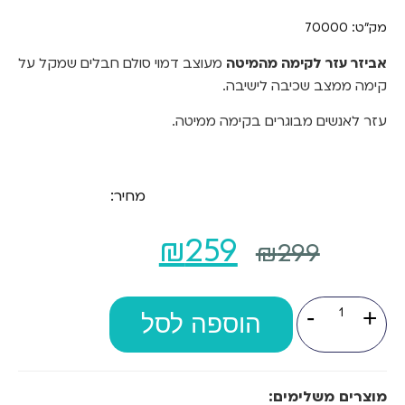
מק"ט: 70000
אביזר עזר לקימה מהמיטה
מעוצב דמוי סולם חבלים שמקל על
קימה ממצב שכיבה לישיבה.
עזר לאנשים מבוגרים בקימה ממיטה.
מחיר:
המחיר
המחיר
₪
259
₪
299
המקורי
הנוכחי
כמות
-
+
של
היה:
הוספה לסל
הוא:
אביזר
עזר
₪259.
₪299.
לקימה
מהמיטה
מוצרים משלימים: