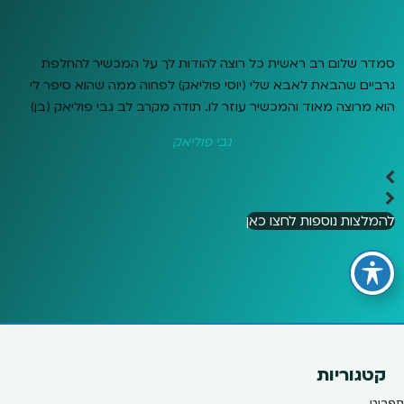
סמדר שלום רב ראשית כל רוצה להודות לך על המכשיר להחלפת
גרביים שהבאת לאבא שלי (יוסי פוליאק) לפחוה ממה שהוא סיפר לי
הוא מרוצה מאוד והמכשיר עוזר לו. תודה מקרב לב גבי פוליאק (בן)
גבי פוליאק
להמלצות נוספות לחצו כאן
קטגוריות