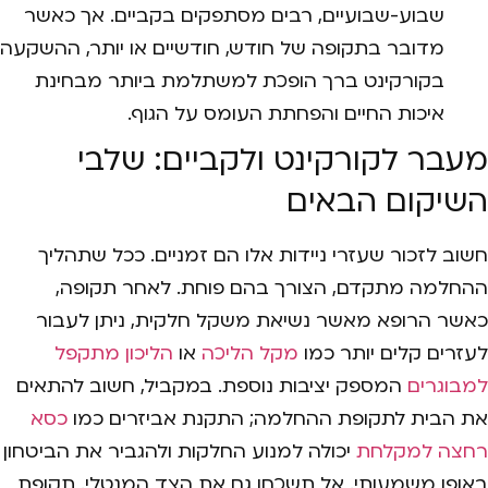
שבוע-שבועיים, רבים מסתפקים בקביים. אך כאשר
מדובר בתקופה של חודש, חודשיים או יותר, ההשקעה
בקורקינט ברך הופכת למשתלמת ביותר מבחינת
איכות החיים והפחתת העומס על הגוף.
מעבר לקורקינט ולקביים: שלבי
השיקום הבאים
חשוב לזכור שעזרי ניידות אלו הם זמניים. ככל שתהליך
ההחלמה מתקדם, הצורך בהם פוחת. לאחר תקופה,
כאשר הרופא מאשר נשיאת משקל חלקית, ניתן לעבור
לעזרים קלים יותר כמו
מקל הליכה
או
הליכון מתקפל
למבוגרים
המספק יציבות נוספת. במקביל, חשוב להתאים
את הבית לתקופת ההחלמה; התקנת אביזרים כמו
כסא
רחצה למקלחת
יכולה למנוע החלקות ולהגביר את הביטחון
באופן משמעותי. אל תשכחו גם את הצד המנטלי. תקופת