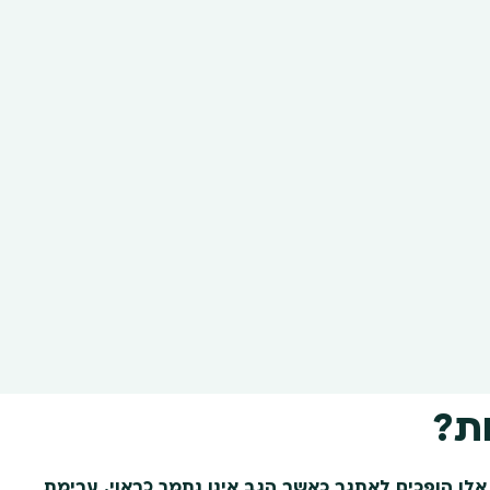
ת?
אלו הופכים לאתגר כאשר הגב אינו נתמך כראוי. ערימת