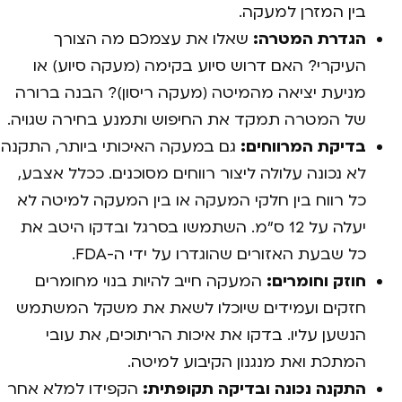
בין המזרן למעקה.
הגדרת המטרה:
שאלו את עצמכם מה הצורך
העיקרי? האם דרוש סיוע בקימה (מעקה סיוע) או
מניעת יציאה מהמיטה (מעקה ריסון)? הבנה ברורה
של המטרה תמקד את החיפוש ותמנע בחירה שגויה.
בדיקת המרווחים:
גם במעקה האיכותי ביותר, התקנה
לא נכונה עלולה ליצור רווחים מסוכנים. ככלל אצבע,
כל רווח בין חלקי המעקה או בין המעקה למיטה לא
יעלה על 12 ס"מ. השתמשו בסרגל ובדקו היטב את
כל שבעת האזורים שהוגדרו על ידי ה-FDA.
חוזק וחומרים:
המעקה חייב להיות בנוי מחומרים
חזקים ועמידים שיוכלו לשאת את משקל המשתמש
הנשען עליו. בדקו את איכות הריתוכים, את עובי
המתכת ואת מנגנון הקיבוע למיטה.
התקנה נכונה ובדיקה תקופתית:
הקפידו למלא אחר