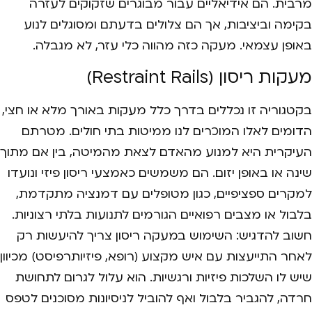
מרבית. הם אידיאליים עבור מבוגרים שזקוקים לעזרה
בקימה וביציבות, אך הם צלולים בדעתם ומסוגלים לנוע
באופן עצמאי. מעקה כזה מהווה כלי עזר, לא מגבלה.
מעקות ריסון (Restraint Rails)
בקטגוריה זו נכללים בדרך כלל מעקות באורך מלא או חצי,
הדומים לאלו המוכרים לנו ממיטות בתי חולים. מטרתם
העיקרית היא למנוע מהאדם לצאת מהמיטה, בין אם מתוך
שינה או באופן יזום. הם משמשים כאמצעי ריסון פיזי ונועדו
למקרים ספציפיים, כגון מטופלים עם דמנציה מתקדמת,
בלבול או מצבים רפואיים הגורמים לתנועות בלתי רצוניות.
חשוב להדגיש: השימוש במעקה ריסון צריך להיעשות רק
לאחר התייעצות עם איש מקצוע (רופא, פיזיותרפיסט) מכיוון
שיש לו השלכות פיזיות ורגשיות. הוא עלול לגרום לתחושת
חרדה, להגביר בלבול ואף להוביל לניסיונות מסוכנים לטפס