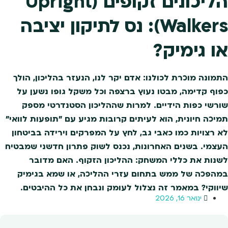
הליכונים זקופים (Upright
Walkers): נס לתיקון יציבה
או גימיק?
התמונה מוכרת לכולנו: אדם יקר לנו, הנעזר בהליכון, הולך
כפוף קדימה, מבטו נעוץ ברצפה וכל משקל גופו נשען על
שורשי כפות הידיים. למרות שההליכון הסטנדרטי מספק
תמיכה חיונית, הוא לעיתים קרובות מגיע עם "תופעות לוואי"
לא רצויות כמו כאבי גב, לחץ על המפרקים וירידה בביטחון
העצמי. בשנים האחרונות, נכנס לשוק פתרון חדשני שמבטיח
לשנות את כללי המשחק: ההליכון הזקוף. האם מדובר
במהפכה של ממש בתחום עזרי ההליכה, או שמא בגימיק
שיווקי? במאמר זה נצלול לעומק ונבחן את כל ההיבטים.
ינואר 16, 2026