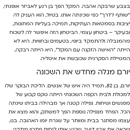
בצבע שרבקה אהבה. המקל הפך בן רגע לאביזר אופנתי,
"שותף לדרך" כפי שכינתה אותו. בטיול, הוא העניק לה
יציבות בסמטאות העתיקות, תמיכה בעליות המתונות,
ובעיקר – ביטחון עצמי. הביטחון הזה איפשר לה לשכוח
מהמגבלה ולהתמקד ביופי, בטעמים ובחוויות. היא לא
הייתה "האישה הזקנה עם המקל", היא הייתה רבקה,
המטיילת הסקרנית שכובשת את איטליה.
יורם מגלה מחדש את השכונה
יורם, בן 82, תמיד היה איש של אנשים. הליכת הבוקר שלו
למכולת ולבית הקפה השכונתי הייתה טקס קבוע של
מפגשים ושיחות. נפילה קטנה אך מבהילה בביתו שינתה
הכל. הפחד מנפילה נוספת הפך למשתק, והוא מצא את
עצמו מסתגר בבית ומוותר על שגרת יומו האהובה. בנו,
שראה את אביו דועך, שכנע אותו לנסות פתרון מודרני.