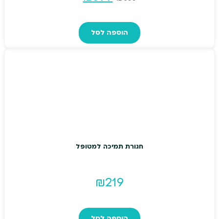
המקורי
הנוכחי
הוספה לסל
היה:
הוא:
₪599.
₪699.
חגורת תמיכה למטופל
₪
219
הוספה לסל