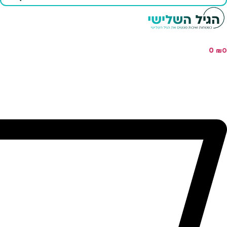
...
0
₪
0