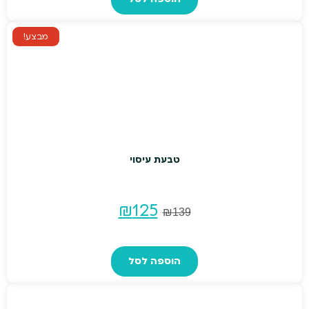
מבצע!
טבעת עיסוי
המחיר
המחיר
₪
125
₪
139
המקורי
הנוכחי
הוספה לסל
היה:
הוא:
₪125.
₪139.