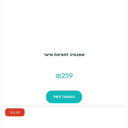
₪499.
₪599.
אמבטיה לחפיפת שיער
₪
259
הוספה לסל
מבצע!