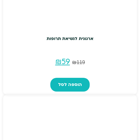
ארגונית לנשיאת תרופות
המחיר
המחיר
₪
59
₪
119
המקורי
הנוכחי
הוספה לסל
היה:
הוא:
₪59.
₪119.