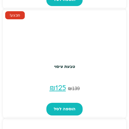
מבצע!
טבעת עיסוי
המחיר
המחיר
₪
125
₪
139
המקורי
הנוכחי
הוספה לסל
היה:
הוא:
₪125.
₪139.