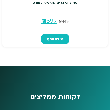
סנדלי גלגלים לתרגילי ספורט
המחיר
המחיר
₪
399
₪
449
המקורי
הנוכחי
מידע נוסף
היה:
הוא:
₪399.
₪449.
לקוחות ממליצים