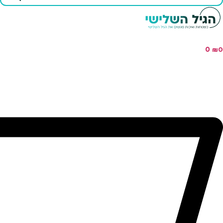
...
0
₪
0