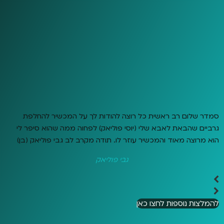
סמדר שלום רב ראשית כל רוצה להודות לך על המכשיר להחלפת
גרביים שהבאת לאבא שלי (יוסי פוליאק) לפחוה ממה שהוא סיפר לי
הוא מרוצה מאוד והמכשיר עוזר לו. תודה מקרב לב גבי פוליאק (בן)
גבי פוליאק
להמלצות נוספות לחצו כאן