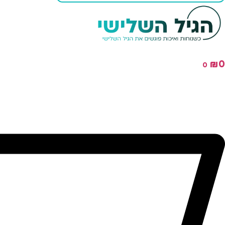
₪
0
0