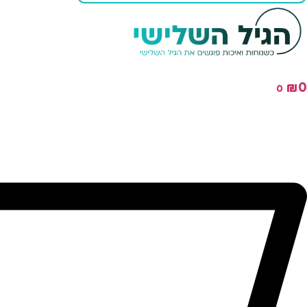
₪
0
0