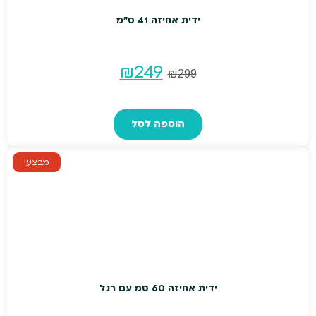
ידית אחיזה 41 ס"מ
המחיר
המחיר
₪
249
₪
299
המקורי
הנוכחי
הוספה לסל
היה:
הוא:
₪249.
₪299.
מבצע!
ידית אחיזה 60 סמ עם רגל