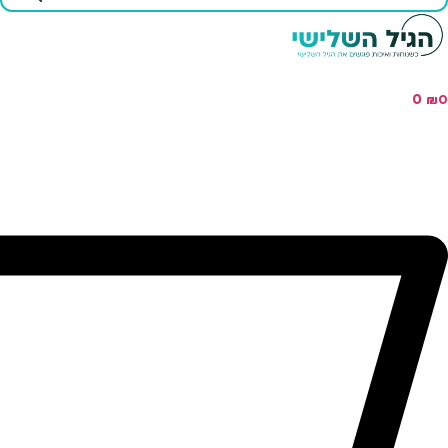
...
0
₪
0