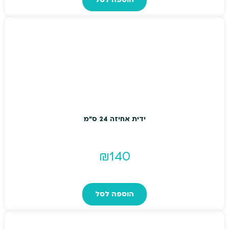
היה:
הוא:
₪239.
₪299.
ידית אחיזה 24 ס"מ
₪
140
הוספה לסל